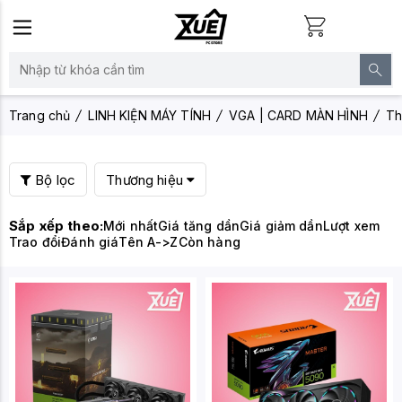
Trang chủ
LINH KIỆN MÁY TÍNH
VGA | CARD MÀN HÌNH
Th
Bộ lọc
Thương hiệu
Sắp xếp theo:
Mới nhất
Giá tăng dần
Giá giảm dần
Lượt xem
Trao đổi
Đánh giá
Tên A->Z
Còn hàng