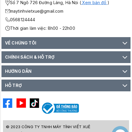
Số 7 Ngõ 726 Đường Láng, Hà Nội (
Xem bản đồ
)
maytinhvietxue@gmail.com
0568124444
Thời gian làm việc: 8h00 - 22h00
VỀ CHÚNG TÔI
CHÍNH SÁCH & HỖ TRỢ
HƯỚNG DẪN
HỖ TRỢ
© 2023 CÔNG TY TNHH MÁY TÍNH VIẾT XUÊ