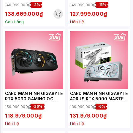
32G GAMING GDDR7 OC
140.999.000₫
-2%
149.999.000₫
-15%
138.669.000₫
127.999.000₫
Còn hàng
Liên hệ
CARD MÀN HÌNH GIGABYTE
CARD MÀN HÌNH GIGABYTE
RTX 5090 GAMING OC
AORUS RTX 5090 MASTER
32G GDDR7 (GV-
ICE 32G GDDR7 (GV-
159.999.000₫
-26%
139.999.000₫
-6%
N5090GAMING OC-32GD)
N5090AORUSM ICE-32GD)
118.979.000₫
131.979.000₫
Liên hệ
Liên hệ