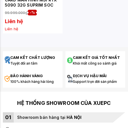
5090 32G SUPRIM SOC
99.999.000₫
-%
Liên hệ
Liên hệ
CAM KẾT CHẤT LƯỢNG
CAM KẾT GIÁ TỐT NHẤT
Tuyệt đối an tâm
Khỏi mất công so sánh giá
BẢO HÀNH VÀNG
DỊCH VỤ HẬU MÃI
100% khách hàng hài lòng
Support trọn đời sản phẩm
HỆ THỐNG SHOWROOM CỦA XUEPC
01
Showroom bán hàng tại
HÀ NỘI