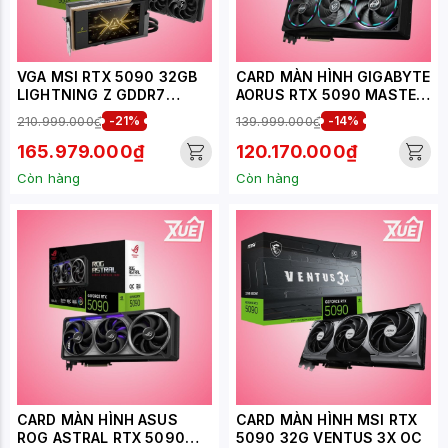
VGA MSI RTX 5090 32GB
CARD MÀN HÌNH GIGABYTE
LIGHTNING Z GDDR7
AORUS RTX 5090 MASTER
LIMITED EDITION
32G
210.999.000₫
-21%
139.999.000₫
-14%
165.979.000₫
120.170.000₫
Còn hàng
Còn hàng
CARD MÀN HÌNH ASUS
CARD MÀN HÌNH MSI RTX
ROG ASTRAL RTX 5090
5090 32G VENTUS 3X OC