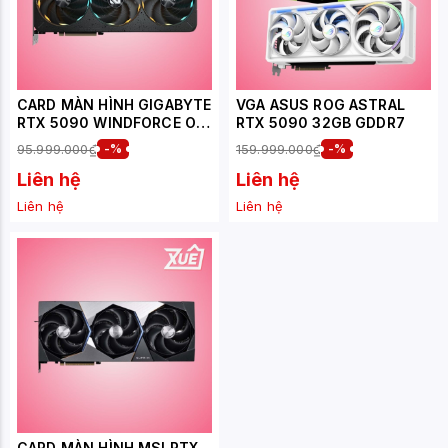
CARD MÀN HÌNH GIGABYTE
VGA ASUS ROG ASTRAL
RTX 5090 WINDFORCE OC
RTX 5090 32GB GDDR7
32G GDDR7 (GV-
95.999.000₫
-%
159.999.000₫
-%
N5090WF3OC-32GD)
Liên hệ
Liên hệ
Liên hệ
Liên hệ
CARD MÀN HÌNH MSI RTX