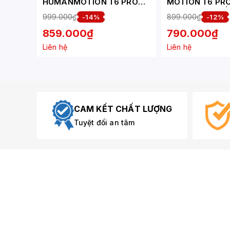
HUMANMOTION T6 PRO
MOTION T6 PRO 
2025 HPW-T6P.2025-SLV
INCH) MÀU TR
999.000₫
899.000₫
-14%
-12%
TRẮNG XÁM (17- 32 INCH)
859.000₫
790.000₫
Liên hệ
Liên hệ
CAM KẾT CHẤT LƯỢNG
Tuyệt đối an tâm