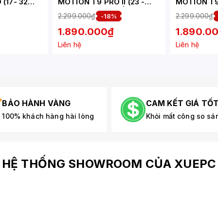
(17- 32
MOTION T9 PRO II (23 -
MOTION T9 
ẮNG BẠC
43INCH) MÀU TRẮNG
43INCH) 
2.299.000₫
2.299.000₫
-18%
1.890.000₫
1.890.0
Liên hệ
Liên hệ
BẢO HÀNH VÀNG
CAM KẾT GIÁ TỐ
100% khách hàng hài lòng
Khỏi mất công so sá
HỆ THỐNG SHOWROOM CỦA XUEPC