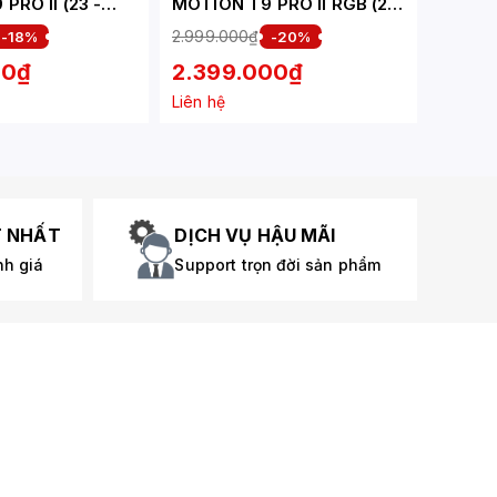
PRO II (23 -
MOTION T9 PRO II RGB (23
MÀU XÁM
- 43INCH) MÀU XÁM
2.999.000₫
-18%
-20%
00₫
2.399.000₫
Liên hệ
T NHẤT
DỊCH VỤ HẬU MÃI
nh giá
Support trọn đời sản phẩm