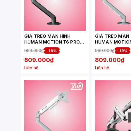
GIÁ TREO MÀN HÌNH
GIÁ TREO MÀN 
HUMAN MOTION T6 PRO
HUMAN MOTION
MÀU ĐEN
MÀU TRẮNG
999.000₫
999.000₫
-19%
-19%
809.000₫
809.000₫
Liên hệ
Liên hệ