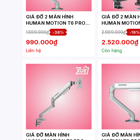
GIÁ ĐỠ 2 MÀN HÌNH
GIÁ ĐỠ 2 MÀN 
HUMAN MOTION T6 PRO
HUMAN MOTION 
DUAL (17- 32 INCH) MÀU
DUAL (23 - 43I
1.599.000₫
2.999.000₫
-38%
-16%
TRẮNG BẠC
TRẮNG
990.000₫
2.520.000₫
Liên hệ
Còn hàng
GIÁ ĐỠ MÀN HÌNH
GIÁ ĐỠ MÀN H