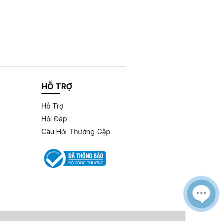
HỖ TRỢ
Hỗ Trợ
Hỏi Đáp
Câu Hỏi Thường Gặp
M
Z
L
e
a