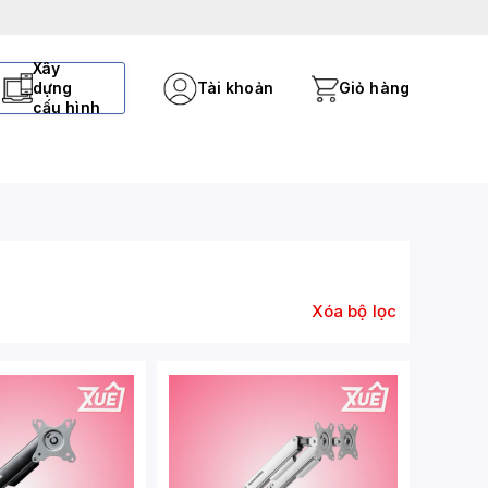
Xây
dựng
Tài khoản
Giỏ hàng
cấu hình
Xóa bộ lọc