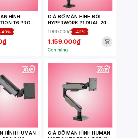
MÀN HÌNH
GIÁ ĐỠ MÀN HÌNH ĐÔI
ION T6 PRO
HYPERWORK P1 DUAL 2025
 HPW-
HPW-DPA0105-BLK ĐEN
1.999.000₫
-40%
-42%
2025-GRY ĐEN
(22 - 34INCH)
0₫
1.159.000₫
2 INCH)
Còn hàng
ÀN HÌNH HUMAN
GIÁ ĐỠ MÀN HÌNH HUMAN