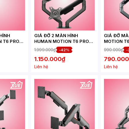
HÌNH
GIÁ ĐỠ 2 MÀN HÌNH
GIÁ ĐỠ M
 T6 PRO
HUMAN MOTION T6 PRO
MOTION T6 
DUAL (17- 32 INCH) MÀU
INCH) MÀU
1.999.000₫
990.000₫
-42%
-
ĐEN XÁM
1.150.000₫
790.00
Liên hệ
Liên hệ