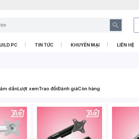
UILD PC
TIN TỨC
KHUYẾN MẠI
LIÊN HỆ
iảm dần
Lượt xem
Trao đổi
Đánh giá
Còn hàng