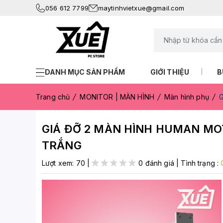
056 612 7799
maytinhvietxue@gmail.com
DANH MỤC SẢN PHẨM
GIỚI THIỆU
B
Trang chủ
MONITOR | MÀN HÌNH
Màn hình phụ
G
GIÁ ĐỠ 2 MÀN HÌNH HUMAN MOTI
TRẮNG
Lượt xem:
70
|
0 đánh giá
|
Tình trạng :