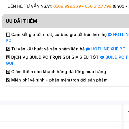
LIÊN HỆ TƯ VẤN NGAY:
0569.999.369 - 056.612.7799
(8h00 -
ƯU ĐÃI THÊM
1️⃣ Cam kết giá tốt nhất, có báo giá tốt hơn liên hệ
HOTLI
PC
2️⃣ Tư vấn kỹ thuật về sản phẩm liên hệ
HOTLINE
XUÊ PC
3️⃣ DỊCH VỤ BUILD PC TRỌN GÓI GIÁ SIÊU TỐT
BUILD PC
T
GÓI
4️⃣ Giảm thêm cho khách hàng đã từng mua hàng
5️⃣ Miễn phí vệ sinh - phần mềm trọn đời sản phẩm