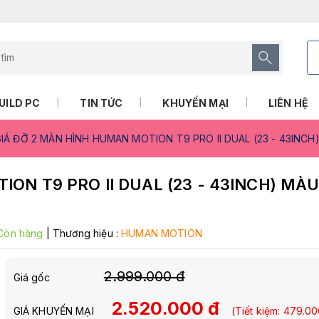
UILD PC
TIN TỨC
KHUYẾN MẠI
LIÊN HỆ
IÁ ĐỠ 2 MÀN HÌNH HUMAN MOTION T9 PRO II DUAL (23 - 43INC
ON T9 PRO II DUAL (23 - 43INCH) MÀ
Còn hàng
|
Thương hiệu :
HUMAN MOTION
2.999.000 đ
Giá gốc
2.520.000 đ
GIÁ KHUYẾN MẠI
(Tiết kiệm:
479.00