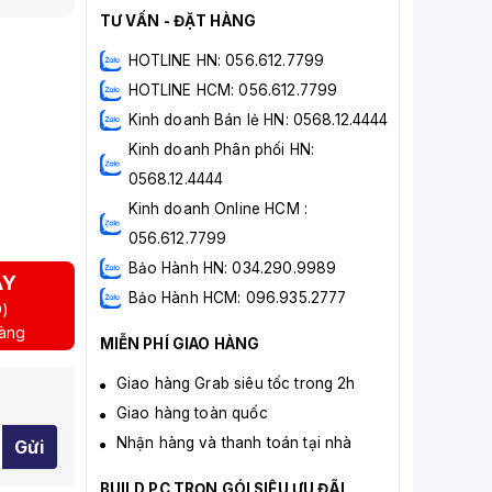
TƯ VẤN - ĐẶT HÀNG
HOTLINE HN: 056.612.7799
HOTLINE HCM: 056.612.7799
Kinh doanh Bán lẻ HN: 0568.12.4444
Kinh doanh Phân phối HN:
0568.12.4444
Kinh doanh Online HCM :
056.612.7799
Bảo Hành HN: 034.290.9989
AY
Bảo Hành HCM: 096.935.2777
D)
hàng
MIỄN PHÍ GIAO HÀNG
Giao hàng Grab siêu tốc trong 2h
Giao hàng toàn quốc
Nhận hàng và thanh toán tại nhà
Gửi
BUILD PC TRỌN GÓI SIÊU ƯU ĐÃI