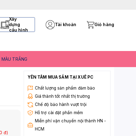
Xây
dựng
Tài khoản
Giỏ hàng
cấu hình
H) MÀU TRẮNG
U
YÊN TÂM MUA SẮM TẠI XUÊ PC
Chất lượng sản phẩm đảm bảo
Giá thành tốt nhất thị trường
Chế độ bảo hành vượt trội
Hỗ trợ cài đặt phần mềm
Miễn phí vận chuyển nội thành HN -
HCM
0
đ)