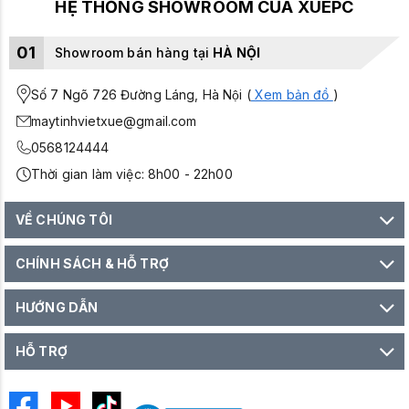
HỆ THỐNG SHOWROOM CỦA XUEPC
01
Showroom bán hàng tại
HÀ NỘI
Số 7 Ngõ 726 Đường Láng, Hà Nội (
Xem bản đồ
)
maytinhvietxue@gmail.com
0568124444
Thời gian làm việc: 8h00 - 22h00
VỀ CHÚNG TÔI
CHÍNH SÁCH & HỖ TRỢ
HƯỚNG DẪN
HỖ TRỢ