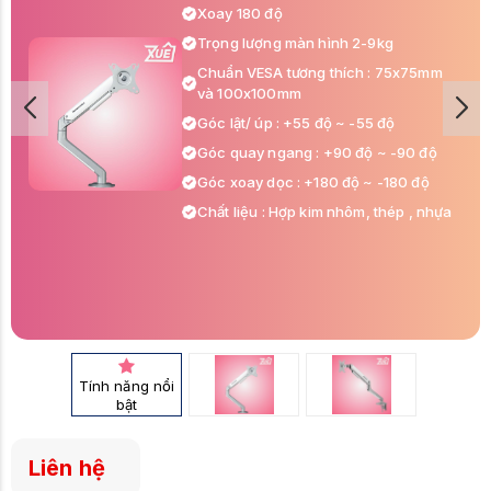
Xoay 180 độ
Trọng lượng màn hình 2-9kg
Chuẩn VESA tương thích : 75x75mm
và 100x100mm
Góc lật/ úp : +55 độ ~ -55 độ
Góc quay ngang : +90 độ ~ -90 độ
Góc xoay dọc : +180 độ ~ -180 độ
Chất liệu : Hợp kim nhôm, thép , nhựa
Tính năng nổi
bật
Liên hệ