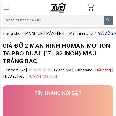
Trang chủ
MONITOR | MÀN HÌNH
Màn hình phụ
GIÁ ĐỠ 2
GIÁ ĐỠ 2 MÀN HÌNH HUMAN MOTION
T6 PRO DUAL (17- 32 INCH) MÀU
TRẮNG BẠC
Lượt xem:
62
|
0 đánh giá
|
Tình trạng :
Hết hàng
|
Thương hiệu :
HUMAN MOTION
TÍNH NĂNG NỔI BẬT