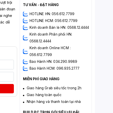
ợt trội
TƯ VẤN - ĐẶT HÀNG
gián đoạn
HOTLINE HN: 056.612.7799
ai nghe
HOTLINE HCM: 056.612.7799
tác dễ
Kinh doanh Bán lẻ HN: 0568.12.4444
Kinh doanh Phân phối HN:
0568.12.4444
Kinh doanh Online HCM :
056.612.7799
Bảo Hành HN: 034.290.9989
Bảo Hành HCM: 096.935.2777
MIỄN PHÍ GIAO HÀNG
Giao hàng Grab siêu tốc trong 2h
Giao hàng toàn quốc
Nhận hàng và thanh toán tại nhà
BUILD PC TRỌN GÓI SIÊU ƯU ĐÃI