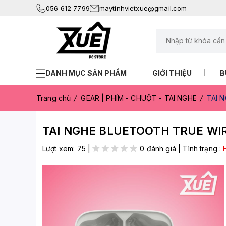
056 612 7799
maytinhvietxue@gmail.com
DANH MỤC SẢN PHẨM
GIỚI THIỆU
B
Trang chủ
GEAR | PHÍM - CHUỘT - TAI NGHE
TAI 
TAI NGHE BLUETOOTH TRUE WI
Lượt xem:
75
|
0 đánh giá
|
Tình trạng :