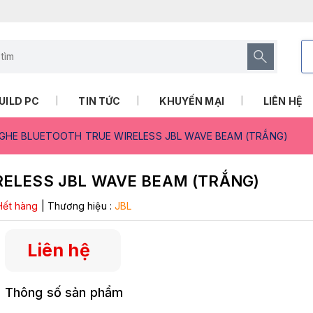
UILD PC
TIN TỨC
KHUYẾN MẠI
LIÊN HỆ
NGHE BLUETOOTH TRUE WIRELESS JBL WAVE BEAM (TRẮNG)
RELESS JBL WAVE BEAM (TRẮNG)
Hết hàng
|
Thương hiệu :
JBL
Liên hệ
Thông số sản phẩm