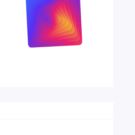
đàm thoại
VoiceAware
Hỗ trợ
JBL Headphones App (cho phép tùy
ứng dụng
chỉnh EQ, v.v.)
Hỗ trợ
SBC, AAC
Codec
Tính năng
Ghép nối nhanh (Google Fast Pair,
khác
Microsoft Swift Pair)
Màu sắc
Trắng