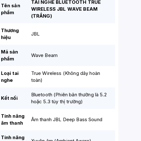
TAI NGHE BLUETOOTH TRUE
Tên sản
WIRELESS JBL WAVE BEAM
phẩm
(TRẮNG)
Thương
JBL
hiệu
Mã sản
Wave Beam
phẩm
Loại tai
True Wireless (Không dây hoàn
nghe
toàn)
Bluetooth (Phiên bản thường là 5.2
Kết nối
hoặc 5.3 tùy thị trường)
Tính năng
Âm thanh JBL Deep Bass Sound
âm thanh
Tính năng
Xuyên âm (Ambient Aware)