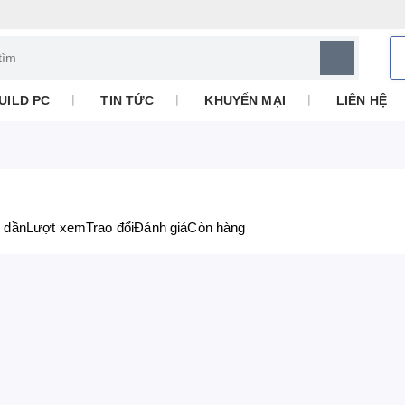
UILD PC
TIN TỨC
KHUYẾN MẠI
LIÊN HỆ
iảm dần
Lượt xem
Trao đổi
Đánh giá
Còn hàng