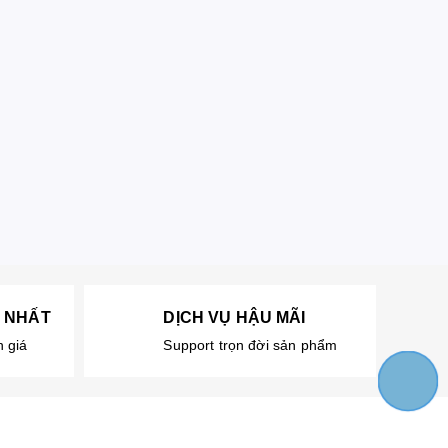
T NHẤT
DỊCH VỤ HẬU MÃI
nh giá
Support trọn đời sản phẩm
M
Z
L
e
a