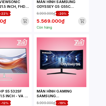
VIEWSONIC
MÀN HÌNH SAMSUNG
21.5 INCH, FHD,
ODYSSEY G5 G55C
 4MS)
LS32CG552EEXXV (32
6.999.000₫
-22%
-20%
INCH/QHD/VA/165HZ/1MS/
00₫
5.569.000₫
CONG)
Còn hàng
HP S5 532SF
MÀN HÌNH GAMING
1.5 INCH - VA -
SAMSUNG
- 100HZ)
LC34G55TWWEXXV
8.999.000₫
-12%
-19%
(34INCH/WQHD/VA/165HZ/