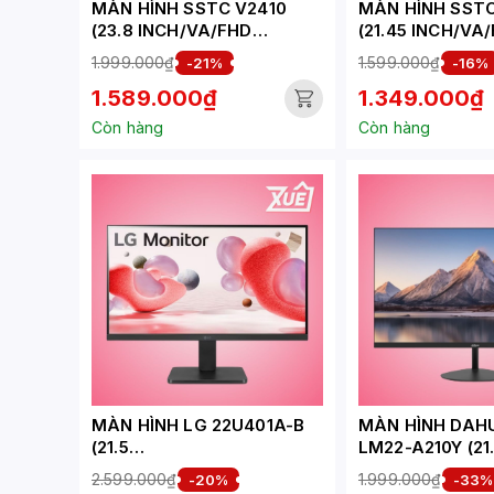
MÀN HÌNH SSTC V2410
MÀN HÌNH SST
(23.8 INCH/VA/FHD
(21.45 INCH/VA
1920x1080/100Hz/5MS/HD
1920x1080/100
1.999.000₫
1.599.000₫
-21%
-16%
MI)
MI)
1.589.000₫
1.349.000₫
Còn hàng
Còn hàng
MÀN HÌNH LG 22U401A-B
MÀN HÌNH DAHU
(21.5
LM22-A210Y (21.
INCH/FHD/VA/100HZ/1MS)
VA - FHD - 5MS 
2.599.000₫
1.999.000₫
-20%
-33%