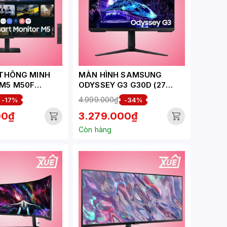
 THÔNG MINH
MÀN HÌNH SAMSUNG
M5 M50F
ODYSSEY G3 G30D (27
EEXXV (32
INCH - VA - FHD - 180HZ -
4.999.000₫
-17%
-34%
- FHD - 60HZ -
1MS)(LS27DG302EEXXV)
00₫
3.279.000₫
AKER)
Còn hàng