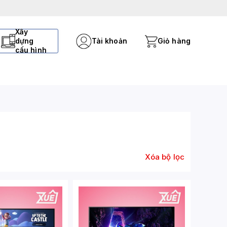
Xây
dựng
Tài khoản
Giỏ hàng
cấu hình
Xóa bộ lọc