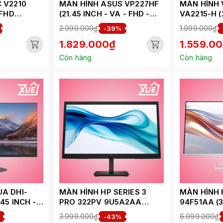
C V2210
MÀN HÌNH ASUS VP227HF
MÀN HÌNH 
/FHD
(21.45 INCH - VA - FHD -
VA2215-H (
Hz/5MS/HD
100HZ - 1MS)
VA, 100HZ,
2.999.000₫
1.999.000₫
-39%
1.829.000₫
1.559.0
Còn hàng
Còn hàng
A DHI-
MÀN HÌNH HP SERIES 3
MÀN HÌNH 
45 INCH -
PRO 322PV 9U5A2AA
94F51AA (3
- 120HZ)
(21.45 INCH - VA - FHD -
FHD - 7MS 
3.999.000₫
6.999.000₫
-43%
5MS - 100HZ)