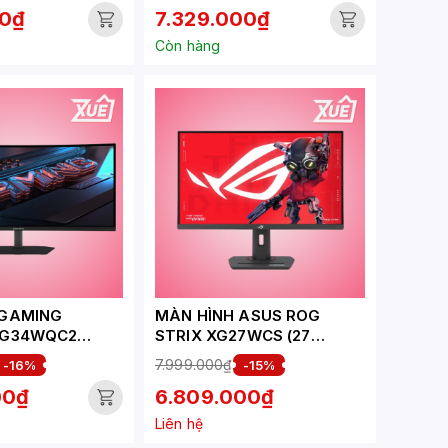
00₫
7.329.000₫
1MS)
Còn hàng
 GAMING
MÀN HÌNH ASUS ROG
 G34WQC2
STRIX XG27WCS (27
 INCH - VA -
INCH/QHD/VA/180HZ/1MS/
7.999.000₫
-16%
-15%
0HZ - 1MS)
USB-C)
00₫
6.809.000₫
Liên hệ