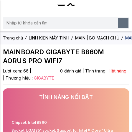
Trang chủ
LINH KIỆN MÁY TÍNH
MAIN | BO MẠCH CHỦ
MA
MAINBOARD GIGABYTE B860M
AORUS PRO WIFI7
Lượt xem:
66
|
0 đánh giá
|
Tình trạng :
Hết hàng
|
Thương hiệu :
GIGABYTE
TÍNH NĂNG NỔI BẬT
Chipset: Intel B860
Socket: LGA1851 socket: Support for Intel ® Core™ Ultra