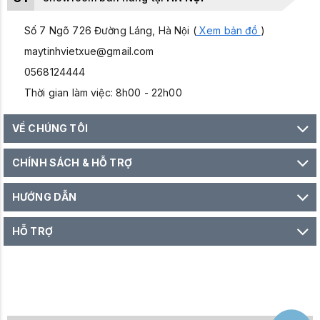
Số 7 Ngõ 726 Đường Láng, Hà Nội (
Xem bản đồ
)
maytinhvietxue@gmail.com
0568124444
Thời gian làm việc: 8h00 - 22h00
VỀ CHÚNG TÔI
CHÍNH SÁCH & HỖ TRỢ
HƯỚNG DẪN
HỖ TRỢ