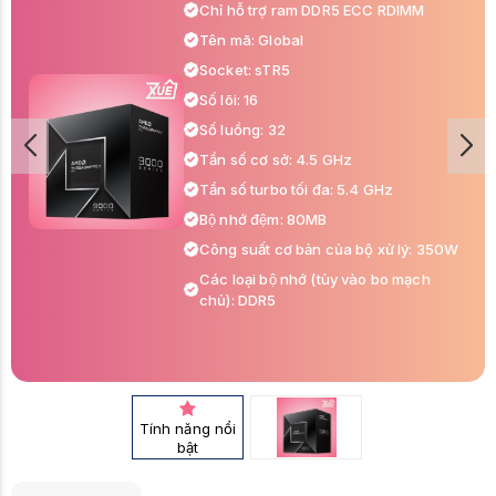
Chỉ hỗ trợ ram DDR5 ECC RDIMM
Tên mã: Global
Socket: sTR5
Số lõi: 16
Số luồng: 32
Tần số cơ sở: 4.5 GHz
Tần số turbo tối đa: 5.4 GHz
Bộ nhớ đệm: 80MB
Công suất cơ bản của bộ xử lý: 350W
Các loại bộ nhớ (tùy vào bo mạch
chủ): DDR5
Phiên bản PCI Express: PCIe 5.0
Tính năng nổi
bật