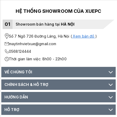
HỆ THỐNG SHOWROOM CỦA XUEPC
01
Showroom bán hàng tại
HÀ NỘI
Số 7 Ngõ 726 Đường Láng, Hà Nội (
Xem bản đồ
)
maytinhvietxue@gmail.com
0568124444
Thời gian làm việc: 8h00 - 22h00
VỀ CHÚNG TÔI
CHÍNH SÁCH & HỖ TRỢ
HƯỚNG DẪN
HỖ TRỢ