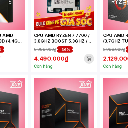
PU AMD
CPU AMD RYZEN 7 7700 /
CPU AMD R
3D (4.4GHZ
3.8GHZ BOOST 5.3GHZ / 8
(3.7GHZ T
128MB/12
NHÂN 16 LUỒNG / 40MB /
4.2GHZ, 4
6.999.000₫
2.999.000₫
%
-36%
AM5 - TRAY
4MB CACH
₫
4.490.000₫
2.129.0
ET AM5)
VEGA 11, 6
AMD AM4
Còn hàng
Còn hàng