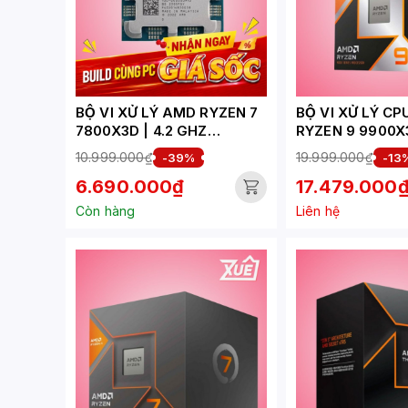
BỘ VI XỬ LÝ AMD RYZEN 7
BỘ VI XỬ LÝ C
7800X3D | 4.2 GHZ
RYZEN 9 9900X
(5.0GHZ MAX BOOST) |
UP TO 5.5GHZ/
10.999.000₫
19.999.000₫
-39%
-13
104MB CACHE | 8 CORES,
CORES 24
6.690.000₫
17.479.000
16 THREADS | 120W |
THREADS/SOCK
SOCKET AM5 - TRAY
Còn hàng
Liên hệ