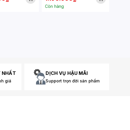
VEGA 8, 65W) - SOCKET
Còn hàng
AMD AM4
T NHẤT
DỊCH VỤ HẬU MÃI
nh giá
Support trọn đời sản phẩm