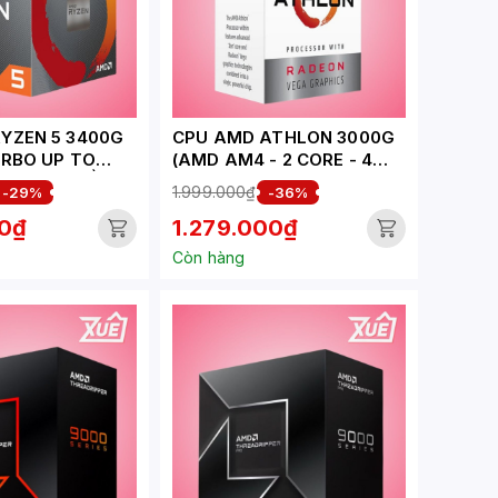
YZEN 5 3400G
CPU AMD ATHLON 3000G
URBO UP TO
(AMD AM4 - 2 CORE - 4
 NHÂN 8 LUỒNG,
THREAD - BASE 3.5GHZ -
1.999.000₫
-29%
-36%
E, RADEON
CACHE 5MB) BOX
00₫
1.279.000₫
5W) - SOCKET
Còn hàng