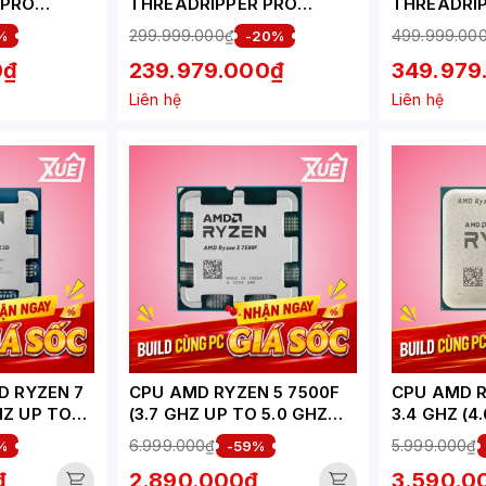
 PRO
THREADRIPPER PRO
THREADRI
Z UP TO
9985WX (AMD STR5 | 64
9995WX (A
299.999.000₫
499.999.00
%
-20%
ÂN 64
CORE | 128 THREAD | BASE
CORE | 192
0₫
239.979.000₫
349.979
CACHE,
3.2GHZ | TURBO 5.4GHZ |
2.5GHZ | T
STR5)
CACHE 320MB)
CACHE 48
Liên hệ
Liên hệ
D RYZEN 7
CPU AMD RYZEN 5 7500F
CPU AMD R
HZ UP TO
(3.7 GHZ UP TO 5.0 GHZ
3.4 GHZ (
8 CORES 16
38MB 6 CORES, 12
BOOST) / 
6.999.000₫
5.999.000₫
%
-59%
/SOCKET
THREADS 65W, SOCKET
CORES, 16
₫
2.890.000₫
3.590.0
AM5) - TRAY
/ SOCKET 