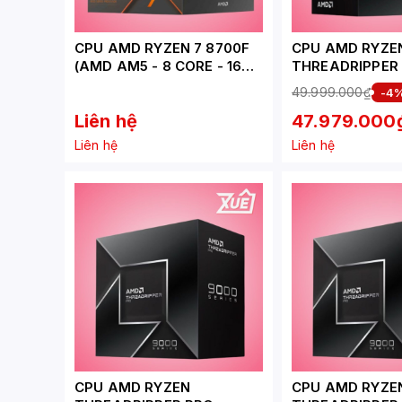
CPU AMD RYZEN 7 8700F
CPU AMD RYZE
(AMD AM5 - 8 CORE - 16
THREADRIPPER
THREAD - BASE 4.1GHZ -
(AMD STR5 | 24
49.999.000₫
-4
TURBO 5.0GHZ - CACHE
THREAD | BASE 
Liên hệ
47.979.000
24MB - NO IGPU)
TURBO 5.4GHZ 
152MB)
Liên hệ
Liên hệ
CPU AMD RYZEN
CPU AMD RYZE