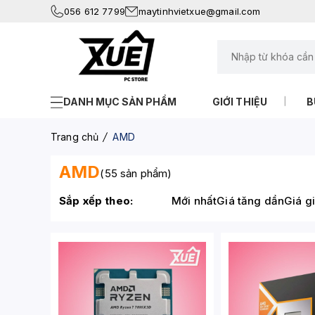
056 612 7799
maytinhvietxue@gmail.com
DANH MỤC SẢN PHẨM
GIỚI THIỆU
B
Trang chủ
AMD
AMD
(55 sản phẩm)
Sắp xếp theo:
Mới nhất
Giá tăng dần
Giá g