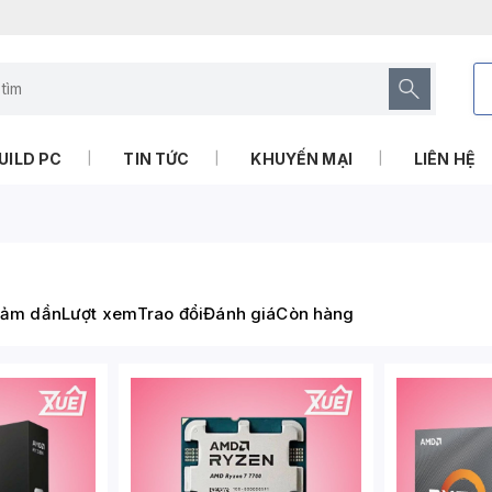
UILD PC
TIN TỨC
KHUYẾN MẠI
LIÊN HỆ
iảm dần
Lượt xem
Trao đổi
Đánh giá
Còn hàng