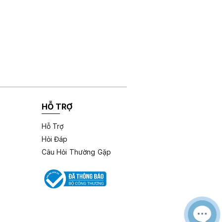
HỖ TRỢ
Hỗ Trợ
Hỏi Đáp
Câu Hỏi Thường Gặp
M
Z