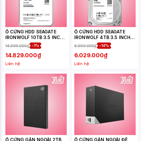
Ổ CỨNG HDD SEAGATE
Ổ CỨNG HDD SEAGATE
IRONWOLF 10TB 3.5 INCH,
IRONWOLF 4TB 3.5 INCH,
7200RPM ,SATA3, 256MB
5400RPM, SATA3, 256MB
14.999.000₫
-1%
6.999.000₫
-14%
CACHE (ST10000VN000)
CACHE (ST4000VN006)
14.829.000₫
6.029.000₫
Liên hệ
Liên hệ
Ổ CỨNG GẮN NGOÀI 2TB
Ổ CỨNG GẮN NGOÀI ĐỂ