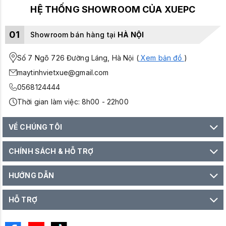
HỆ THỐNG SHOWROOM CỦA XUEPC
01
Showroom bán hàng tại
HÀ NỘI
Số 7 Ngõ 726 Đường Láng, Hà Nội (
Xem bản đồ
)
maytinhvietxue@gmail.com
0568124444
Thời gian làm việc: 8h00 - 22h00
VỀ CHÚNG TÔI
CHÍNH SÁCH & HỖ TRỢ
HƯỚNG DẪN
HỖ TRỢ