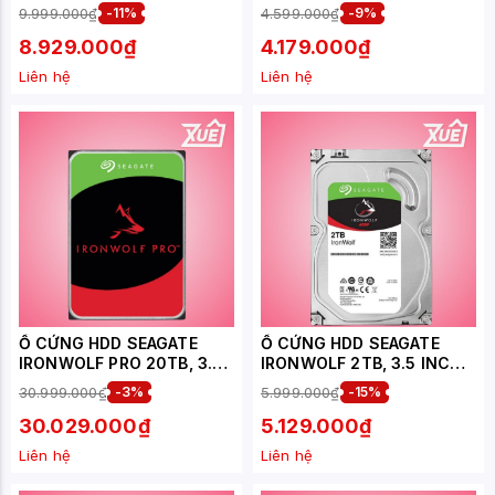
5400RPM, SATA3, 256 MB
ONE TOUCH XÁM -
9.999.000₫
-11%
4.599.000₫
-9%
CACHE ( ST6000VN006 )
STKY2000404
8.929.000₫
4.179.000₫
Liên hệ
Liên hệ
Ổ CỨNG HDD SEAGATE
Ổ CỨNG HDD SEAGATE
IRONWOLF PRO 20TB, 3.5
IRONWOLF 2TB, 3.5 INCH,
INCH, 7200RPM, SATA,
5400RPM, SATA, 256MB
30.999.000₫
-3%
5.999.000₫
-15%
256MB CACHE
CACHE (ST2000VN003)
(ST20000NT001)
30.029.000₫
5.129.000₫
Liên hệ
Liên hệ