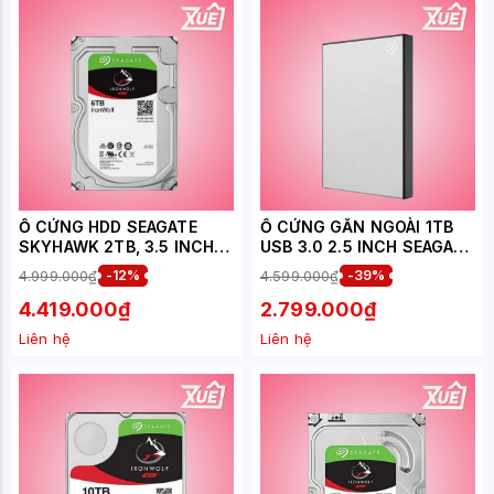
Ổ CỨNG HDD SEAGATE
Ổ CỨNG GẮN NGOÀI 1TB
SKYHAWK 2TB, 3.5 INCH,
USB 3.0 2.5 INCH SEAGATE
5400RPM, SATA, 256MB
ONE TOUCH BẠC -
4.999.000₫
-12%
4.599.000₫
-39%
CACHE (ST2000VX017)
STKY1000401
4.419.000₫
2.799.000₫
Liên hệ
Liên hệ