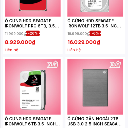
Ổ CỨNG HDD SEAGATE
Ổ CỨNG HDD SEAGATE
IRONWOLF PRO 6TB, 3.5
IRONWOLF 12TB 3.5 INCH,
INCH, 7200RPM, SATA,
7200RPM, SATA, 256 MB
11.999.000₫
-26%
16.999.000₫
-6%
256MB CACHE
CACHE (ST12000VN0008)
(ST6000NT001)
8.929.000₫
16.029.000₫
Liên hệ
Liên hệ
Ổ CỨNG HDD SEAGATE
Ổ CỨNG GẮN NGOÀI 2TB
IRONWOLF 6TB 3.5 INCH,
USB 3.0 2.5 INCH SEAGATE