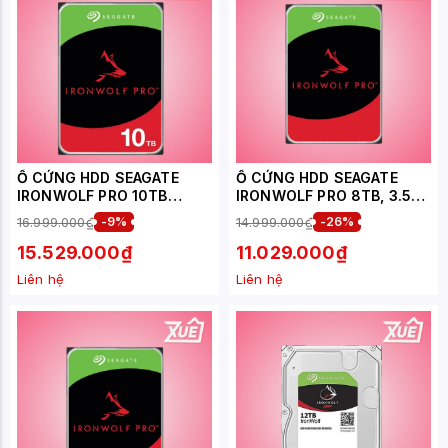
Ổ CỨNG HDD SEAGATE
Ổ CỨNG HDD SEAGATE
IRONWOLF PRO 10TB
IRONWOLF PRO 8TB, 3.5
(ST10000NT001) (7200
INCH, 7200RPM, SATA,
16.999.000₫
-9%
14.999.000₫
-26%
RPM 256MB CACHE 3.5
256MB CACHE
INCH SATA3)
(ST8000NT001)
15.529.000₫
11.029.000₫
Liên hệ
Liên hệ