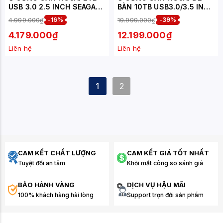
USB 3.0 2.5 INCH SEAGATE
BÀN 10TB USB3.0/3.5 INCH
ONE TOUCH ĐEN -
SEAGATE ONE TOUCH HUB
4.999.000₫
-16%
19.999.000₫
-39%
STKY2000400
ĐEN STLC10000400
4.179.000₫
12.199.000₫
Liên hệ
Liên hệ
1
2
CAM KẾT CHẤT LƯỢNG
CAM KẾT GIÁ TỐT NHẤT
Tuyệt đối an tâm
Khỏi mất công so sánh giá
BẢO HÀNH VÀNG
DỊCH VỤ HẬU MÃI
100% khách hàng hài lòng
Support trọn đời sản phẩm