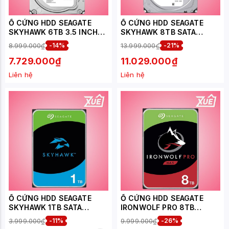
Ổ CỨNG HDD SEAGATE
Ổ CỨNG HDD SEAGATE
SKYHAWK 6TB 3.5 INCH
SKYHAWK 8TB SATA
SATA (ST6000VX009)
5400RPM 256MB CACHE
8.999.000₫
-14%
13.999.000₫
-21%
(ST8000VX010)
7.729.000₫
11.029.000₫
Liên hệ
Liên hệ
Ổ CỨNG HDD SEAGATE
Ổ CỨNG HDD SEAGATE
SKYHAWK 1TB SATA
IRONWOLF PRO 8TB
5900RPM 64MB CACHE
(ST8000NE001) NAS
3.999.000₫
-11%
9.999.000₫
-26%
(ST1000VX013)