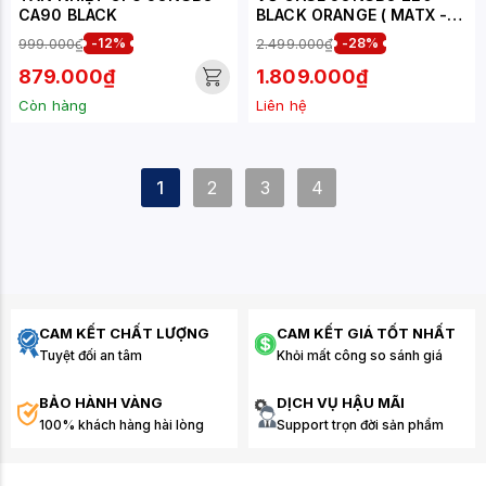
CA90 BLACK
BLACK ORANGE ( MATX -
MINI TOWER - MÀU ĐEN
999.000₫
-12%
2.499.000₫
-28%
CAM )
879.000₫
1.809.000₫
Còn hàng
Liên hệ
1
2
3
4
CAM KẾT CHẤT LƯỢNG
CAM KẾT GIÁ TỐT NHẤT
Tuyệt đối an tâm
Khỏi mất công so sánh giá
BẢO HÀNH VÀNG
DỊCH VỤ HẬU MÃI
100% khách hàng hài lòng
Support trọn đời sản phẩm