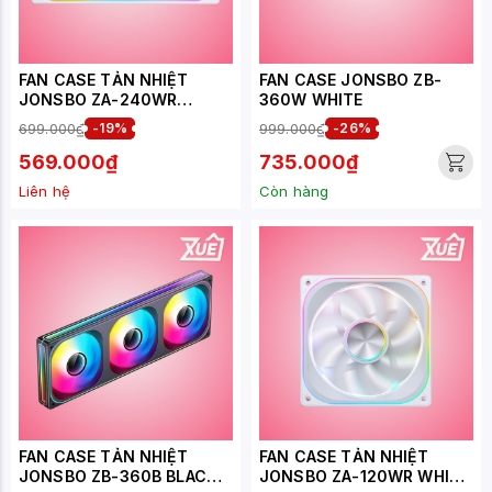
FAN CASE TẢN NHIỆT
FAN CASE JONSBO ZB-
JONSBO ZA-240WR
360W WHITE
WHITE LED ARGB INFINITY
699.000₫
-19%
999.000₫
-26%
(CÁNH NGƯỢC)
569.000₫
735.000₫
Liên hệ
Còn hàng
FAN CASE TẢN NHIỆT
FAN CASE TẢN NHIỆT
JONSBO ZB-360B BLACK
JONSBO ZA-120WR WHITE