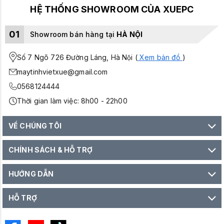
HỆ THỐNG SHOWROOM CỦA XUEPC
01
Showroom bán hàng tại
HÀ NỘI
Số 7 Ngõ 726 Đường Láng, Hà Nội (
Xem bản đồ
)
maytinhvietxue@gmail.com
0568124444
Thời gian làm việc: 8h00 - 22h00
VỀ CHÚNG TÔI
CHÍNH SÁCH & HỖ TRỢ
HƯỚNG DẪN
HỖ TRỢ