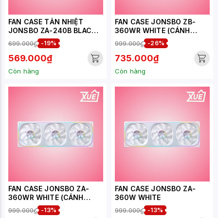
FAN CASE TẢN NHIỆT
FAN CASE JONSBO ZB-
JONSBO ZA-240B BLACK
360WR WHITE (CÁNH
LED ARGB INFINITY
NGƯỢC)
699.000₫
-19%
999.000₫
-26%
569.000₫
735.000₫
Còn hàng
Còn hàng
FAN CASE JONSBO ZA-
FAN CASE JONSBO ZA-
360WR WHITE (CÁNH
360W WHITE
NGƯỢC)
999.000₫
-13%
999.000₫
-13%