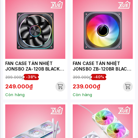
FAN CASE TẢN NHIỆT
FAN CASE TẢN NHIỆT
JONSBO ZA-120B BLACK
JONSBO ZB-120BR BLACK
LED ARGB INFINITY
LED ARGB INFINITY (CÁNH
399.000₫
-38%
399.000₫
-40%
NGƯỢC)
249.000₫
239.000₫
Còn hàng
Còn hàng