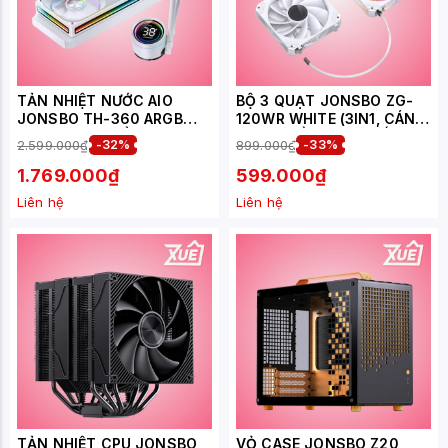
TẢN NHIỆT NƯỚC AIO
BỘ 3 QUẠT JONSBO ZG-
JONSBO TH-360 ARGB
120WR WHITE (3IN1, CÁNH
WHITE (LCD HIỂN THỊ
ĐẢO CHIỀU, GHÉP NỐI
2.599.000₫
-32%
899.000₫
-33%
NHIỆT ĐỘ)
KHÔNG DÂY)
1.769.000₫
599.000₫
Liên hệ
Liên hệ
TẢN NHIỆT CPU JONSBO
VỎ CASE JONSBO Z20