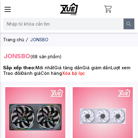
Trang chủ
JONSBO
JONSBO
(68 sản phẩm)
Sắp xếp theo:
Mới nhất
Giá tăng dần
Giá giảm dần
Lượt xem
Trao đổi
Đánh giá
Còn hàng
Xóa bộ lọc