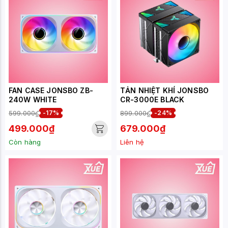
FAN CASE JONSBO ZB-
TẢN NHIỆT KHÍ JONSBO
240W WHITE
CR-3000E BLACK
599.000₫
-17%
899.000₫
-24%
499.000₫
679.000₫
Còn hàng
Liên hệ