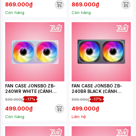
869.000₫
869.000₫
Còn hàng
Còn hàng
FAN CASE JONSBO ZB-
FAN CASE JONSBO ZB-
240WR WHITE (CÁNH
240BR BLACK (CÁNH
NGƯỢC)
NGƯỢC)
599.000₫
-17%
599.000₫
-17%
499.000₫
499.000₫
Còn hàng
Liên hệ