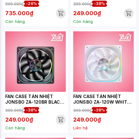
LED ARGB INFINITY
LED ARGB INFINITY (CÁNH
999.000₫
-26%
399.000₫
-38%
NGƯỢC)
735.000₫
249.000₫
Còn hàng
Còn hàng
FAN CASE TẢN NHIỆT
FAN CASE TẢN NHIỆT
JONSBO ZA-120BR BLACK
JONSBO ZA-120W WHITE
LED ARGB INFINITY (CÁNH
LED ARGB INFINITY
399.000₫
-38%
399.000₫
-38%
NGƯỢC)
249.000₫
249.000₫
Còn hàng
Liên hệ