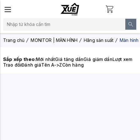
Trang chủ
MONITOR | MÀN HÌNH
Hãng sản suất
Màn hình
Sắp xếp theo:
Mới nhất
Giá tăng dần
Giá giảm dần
Lượt xem
Trao đổi
Đánh giá
Tên A->Z
Còn hàng