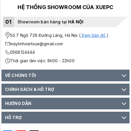
HỆ THỐNG SHOWROOM CỦA XUEPC
01
Showroom bán hàng tại
HÀ NỘI
Số 7 Ngõ 726 Đường Láng, Hà Nội (
Xem bản đồ
)
maytinhvietxue@gmail.com
0568124444
Thời gian làm việc: 8h00 - 22h00
VỀ CHÚNG TÔI
CHÍNH SÁCH & HỖ TRỢ
HƯỚNG DẪN
HỖ TRỢ