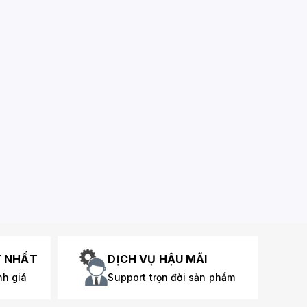
T NHẤT
DỊCH VỤ HẬU MÃI
nh giá
Support trọn đời sản phẩm