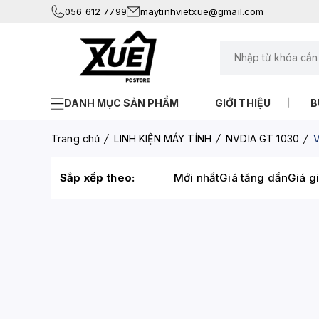
056 612 7799
maytinhvietxue@gmail.com
DANH MỤC SẢN PHẨM
GIỚI THIỆU
B
Trang chủ
LINH KIỆN MÁY TÍNH
NVDIA GT 1030
V
Sắp xếp theo:
Mới nhất
Giá tăng dần
Giá g