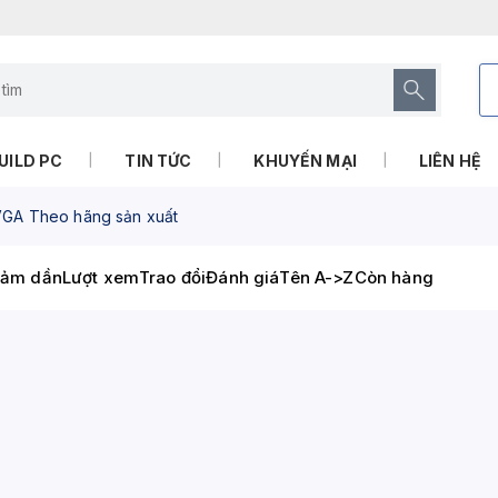
UILD PC
TIN TỨC
KHUYẾN MẠI
LIÊN HỆ
GA Theo hãng sản xuất
iảm dần
Lượt xem
Trao đổi
Đánh giá
Tên A->Z
Còn hàng