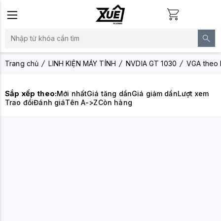
Trang chủ
LINH KIỆN MÁY TÍNH
NVDIA GT 1030
VGA theo 
Sắp xếp theo:
Mới nhất
Giá tăng dần
Giá giảm dần
Lượt xem
Trao đổi
Đánh giá
Tên A->Z
Còn hàng