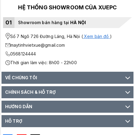
HỆ THỐNG SHOWROOM CỦA XUEPC
01
Showroom bán hàng tại
HÀ NỘI
Số 7 Ngõ 726 Đường Láng, Hà Nội (
Xem bản đồ
)
maytinhvietxue@gmail.com
0568124444
Thời gian làm việc: 8h00 - 22h00
VỀ CHÚNG TÔI
CHÍNH SÁCH & HỖ TRỢ
HƯỚNG DẪN
HỖ TRỢ