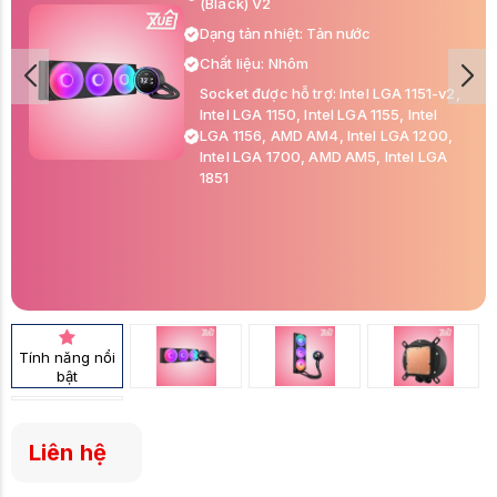
(Black) V2
Dạng tản nhiệt: Tản nước
Chất liệu: Nhôm
Socket được hỗ trợ: Intel LGA 1151-v2,
Intel LGA 1150, Intel LGA 1155, Intel
LGA 1156, AMD AM4, Intel LGA 1200,
Intel LGA 1700, AMD AM5, Intel LGA
1851
Tính năng nổi
bật
Liên hệ