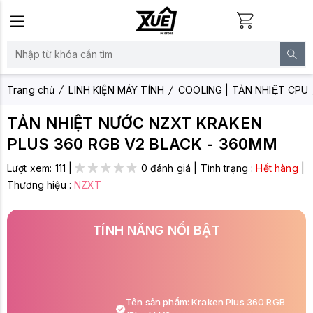
Trang chủ
LINH KIỆN MÁY TÍNH
COOLING | TẢN NHIỆT CPU
TẢN NHIỆT NƯỚC NZXT KRAKEN
PLUS 360 RGB V2 BLACK - 360MM
Lượt xem:
111
|
0 đánh giá
|
Tình trạng :
Hết hàng
|
Thương hiệu :
NZXT
TÍNH NĂNG NỔI BẬT
Tên sản phẩm: Kraken Plus 360 RGB