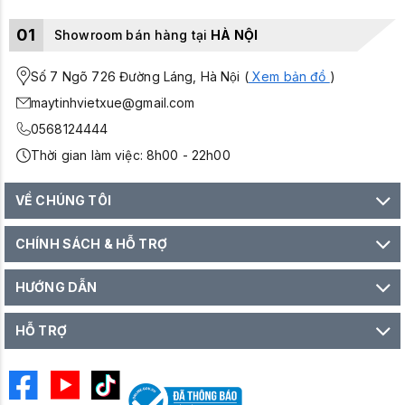
01
Showroom bán hàng tại
HÀ NỘI
Số 7 Ngõ 726 Đường Láng, Hà Nội (
Xem bản đồ
)
maytinhvietxue@gmail.com
0568124444
Thời gian làm việc: 8h00 - 22h00
VỀ CHÚNG TÔI
CHÍNH SÁCH & HỖ TRỢ
HƯỚNG DẪN
HỖ TRỢ