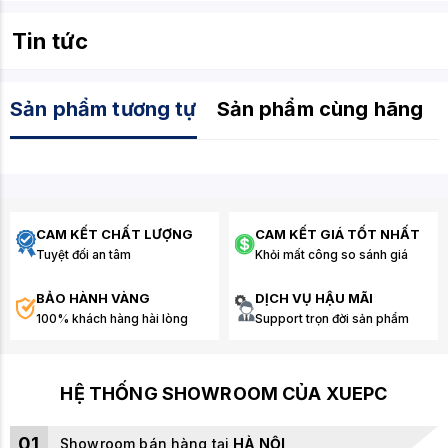
tản nhiệt nước AIO chất lượng cho dàn máy tầm trung.
Đây là người bạn đồng hành tin cậy, giúp CPU của bạn
Tin tức
luôn hoạt động trong điều kiện mát mẻ nhất.
Sản phẩm tương tự
Sản phẩm cùng hãng
CAM KẾT CHẤT LƯỢNG
CAM KẾT GIÁ TỐT NHẤT
Tuyệt đối an tâm
Khỏi mất công so sánh giá
BẢO HÀNH VÀNG
DỊCH VỤ HẬU MÃI
100% khách hàng hài lòng
Support trọn đời sản phẩm
HỆ THỐNG SHOWROOM CỦA XUEPC
01
Showroom bán hàng tại
HÀ NỘI