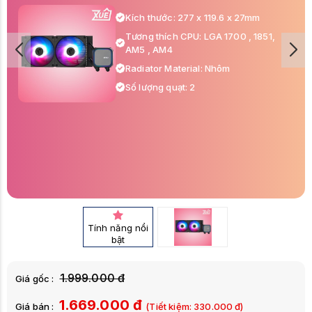
Kích thước: 277 x 119.6 x 27mm
Tương thích CPU: LGA 1700 , 1851,
AM5 , AM4
Radiator Material: Nhôm
Số lượng quạt: 2
Tính năng nổi
bật
1.999.000 đ
Giá gốc :
1.669.000 đ
Giá bán :
(Tiết kiệm:
330.000
đ)