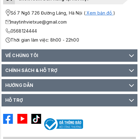
Số 7 Ngõ 726 Đường Láng, Hà Nội (
Xem bản đồ
)
maytinhvietxue@gmail.com
0568124444
Thời gian làm việc: 8h00 - 22h00
VỀ CHÚNG TÔI
CHÍNH SÁCH & HỖ TRỢ
HƯỚNG DẪN
HỖ TRỢ