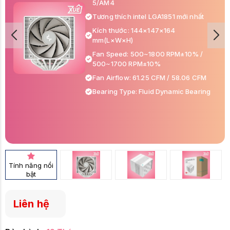
5/AM4
Tương thích intel LGA1851 mới nhất
Kích thước: 144×147×164
mm(L×W×H)
Fan Speed: 500~1800 RPM±10% /
500~1700 RPM±10%
Fan Airflow: 61.25 CFM / 58.06 CFM
Bearing Type: Fluid Dynamic Bearing
Tính năng nổi
bật
Liên hệ