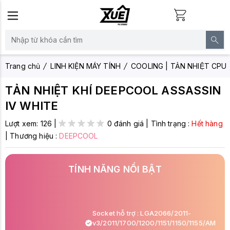
Trang chủ
LINH KIỆN MÁY TÍNH
COOLING | TẢN NHIỆT CPU
TẢN NHIỆT KHÍ DEEPCOOL ASSASSIN
IV WHITE
Lượt xem:
126
|
0 đánh giá
|
Tình trạng :
Hết hàng
|
Thương hiệu :
DEEPCOOL
TÍNH NĂNG NỔI BẬT
Socket hỗ trợ : LGA2066/2011-
v3/2011/1700/1200/1151/1150/1155/AM