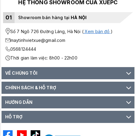
HỆ THỐNG SHOWROOM CỦA XUEPC
01
Showroom bán hàng tại
HÀ NỘI
Số 7 Ngõ 726 Đường Láng, Hà Nội (
Xem bản đồ
)
maytinhvietxue@gmail.com
0568124444
Thời gian làm việc: 8h00 - 22h00
VỀ CHÚNG TÔI
CHÍNH SÁCH & HỖ TRỢ
HƯỚNG DẪN
HỖ TRỢ