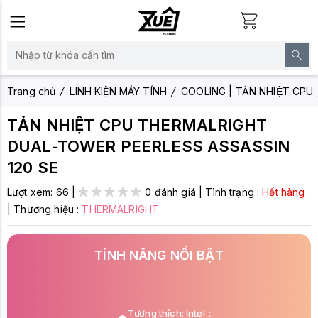
Trang chủ
LINH KIỆN MÁY TÍNH
COOLING | TẢN NHIỆT CPU
TẢN NHIỆT CPU THERMALRIGHT
DUAL-TOWER PEERLESS ASSASSIN
120 SE
Lượt xem:
66
|
0 đánh giá
|
Tình trạng :
Hết hàng
|
Thương hiệu :
THERMALRIGHT
TÍNH NĂNG NỔI BẬT
Tương thích: Intel：