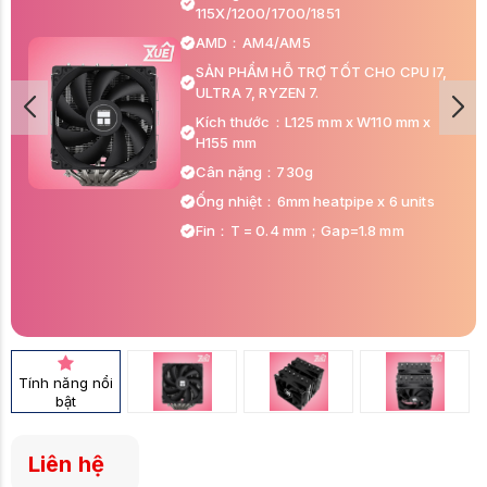
115X/1200/1700/1851
AMD：AM4/AM5
SẢN PHẨM HỖ TRỢ TỐT CHO CPU I7,
ULTRA 7, RYZEN 7.
Kích thước：L125 mm x W110 mm x
H155 mm
Cân nặng：730g
Ống nhiệt：6mm heatpipe x 6 units
Fin：T = 0.4 mm；Gap=1.8 mm
Tính năng nổi
bật
Liên hệ