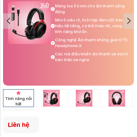
Màng loa 53 mm cho âm thanh sống
động
Micrô siêu rõ, tích hợp đèn LED báo
hiệu tắt tiếng, có thể tháo rời, cùng
tính năng khử ồn
Công nghệ Âm thanh không gian DTS
Headphone:X
Các nút điều khiển âm thanh và micrô
trên thân tai nghe
Thời lượng pin lên đến 120h sử dụng
Tính năng nổi
bật
Liên hệ