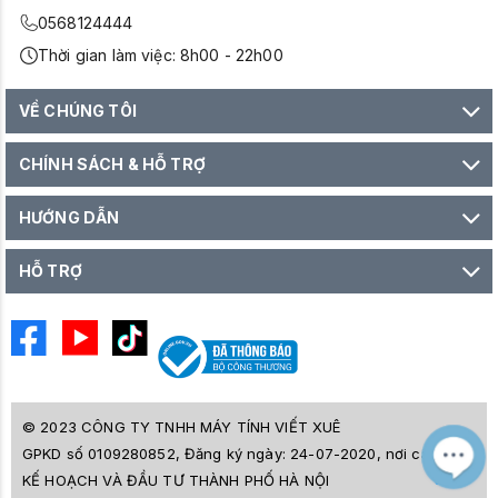
0568124444
Thời gian làm việc: 8h00 - 22h00
VỀ CHÚNG TÔI
CHÍNH SÁCH & HỖ TRỢ
HƯỚNG DẪN
HỖ TRỢ
© 2023 CÔNG TY TNHH MÁY TÍNH VIẾT XUÊ
GPKD số 0109280852, Đăng ký ngày: 24-07-2020, nơi cấp SỞ
M
Z
KẾ HOẠCH VÀ ĐẦU TƯ THÀNH PHỐ HÀ NỘI
L