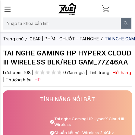
Trang chủ
GEAR | PHÍM - CHUỘT - TAI NGHE
TAI NGHE GAM
TAI NGHE GAMING HP HYPERX CLOUD
III WIRELESS BLK/RED GAM_77Z46AA
Lượt xem:
108
|
0 đánh giá
|
Tình trạng :
Hết hàng
|
Thương hiệu :
HP
TÍNH NĂNG NỔI BẬT
Tai nghe Gaming HP HyperX Cloud III
Wireless
Chuẩn kết nối: Wireless 2.4Ghz