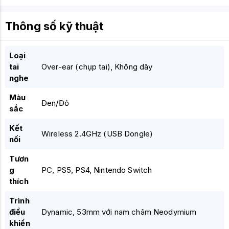
Thông số kỹ thuật
Loại
tai
Over-ear (chụp tai), Không dây
nghe
Màu
Đen/Đỏ
sắc
Kết
Wireless 2.4GHz (USB Dongle)
nối
Tươn
g
PC, PS5, PS4, Nintendo Switch
thích
Trình
điều
Dynamic, 53mm với nam châm Neodymium
khiển