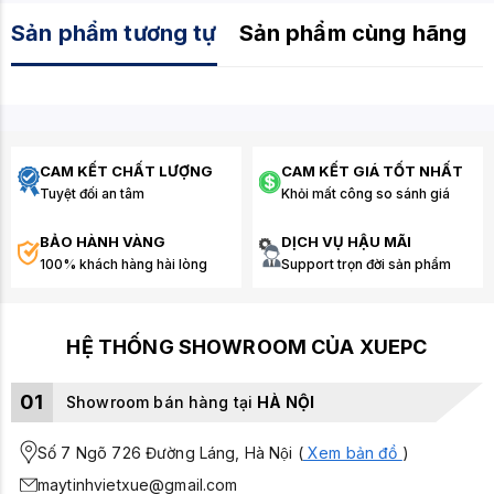
bật
với mút hoạt tính, tương thích đa nền tảng.
Sản phẩm tương tự
Sản phẩm cùng hãng
CAM KẾT CHẤT LƯỢNG
CAM KẾT GIÁ TỐT NHẤT
Tuyệt đối an tâm
Khỏi mất công so sánh giá
BẢO HÀNH VÀNG
DỊCH VỤ HẬU MÃI
100% khách hàng hài lòng
Support trọn đời sản phẩm
HỆ THỐNG SHOWROOM CỦA XUEPC
01
Showroom bán hàng tại
HÀ NỘI
Số 7 Ngõ 726 Đường Láng, Hà Nội (
Xem bản đồ
)
maytinhvietxue@gmail.com