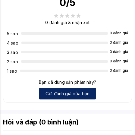
0
/5
Micro
phon
Loại bỏ tiếng ồn, có thể tháo rời
e
0
đánh giá & nhận xét
Đáp
0 đánh giá
5 sao
ứng
tần số
0 đánh giá
4 sao
100 Hz – 10 kHz
micro
0 đánh giá
3 sao
phon
0 đánh giá
2 sao
e
0 đánh giá
1 sao
Độ
nhạy
Bạn đã dùng sản phẩm này?
micro
-42 dBV (1 V/Pa ở 1 kHz)
Gửi đánh giá của bạn
phon
e
Điều
khiển
Nút nguồn, Nút điều chỉnh âm lượng, Nút tắt tiếng
Hỏi và đáp (0 bình luận)
tích
mic
hợp