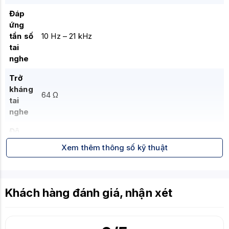
Đáp
ứng
tần số
10 Hz – 21 kHz
tai
nghe
Trở
kháng
64 Ω
tai
nghe
Độ
nhạy
Xem thêm thông số kỹ thuật
118 dB SPL/mW ở 1 kHz
tai
nghe
Tổng
Khách hàng đánh giá, nhận xét
méo
< 2%
hài
(THD)