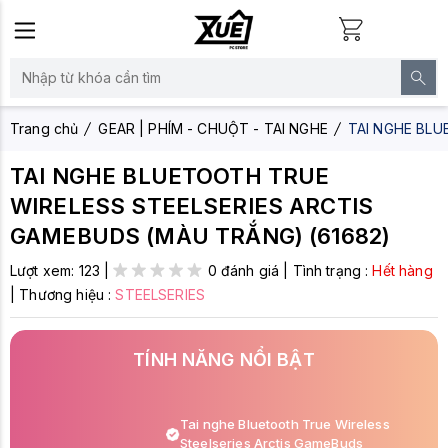
Trang chủ
GEAR | PHÍM - CHUỘT - TAI NGHE
TAI NGHE BLU
TAI NGHE BLUETOOTH TRUE
WIRELESS STEELSERIES ARCTIS
GAMEBUDS (MÀU TRẮNG) (61682)
Lượt xem:
123
|
0 đánh giá
|
Tình trạng :
Hết hàng
|
Thương hiệu :
STEELSERIES
TÍNH NĂNG NỔI BẬT
Tai nghe Bluetooth True Wireless
Steelseries Arctis GameBuds