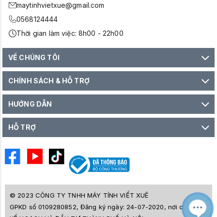
maytinhvietxue@gmail.com
0568124444
Thời gian làm việc: 8h00 - 22h00
VỀ CHÚNG TÔI
CHÍNH SÁCH & HỖ TRỢ
HƯỚNG DẪN
HỖ TRỢ
© 2023 CÔNG TY TNHH MÁY TÍNH VIẾT XUÊ
GPKD số 0109280852, Đăng ký ngày: 24-07-2020, nơi cấp SỞ
M
Z