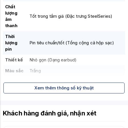
Chất
lượng
Tốt trong tầm giá
(Đặc trưng SteelSeries)
âm
thanh
Thời
lượng
Pin tiêu chuẩn/tốt
(Tổng cộng cả hộp sạc)
pin
Thiết kế
Nhỏ gọn
(Dạng earbud)
Màu sắc
Trắng
Chống
Có thể có chống nước cơ bản
(IPX4/IPX5)
nước
Xem thêm thông số kỹ thuật
Đối
Game thủ di động
tượng
Người dùng phổ thông
phù hợp
Fan SteelSeries
Khách hàng đánh giá, nhận xét
Thương hiệu SteelSeries
Ưu điểm