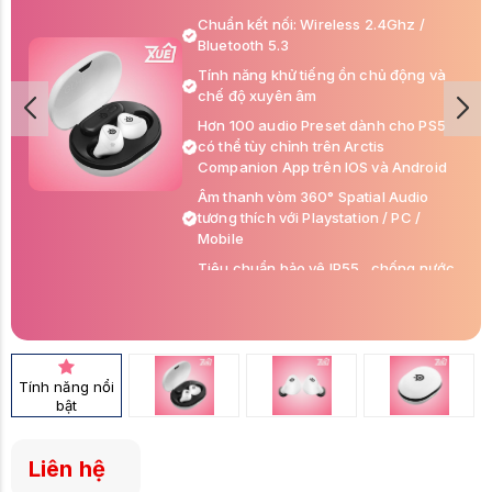
Chuẩn kết nối: Wireless 2.4Ghz /
Bluetooth 5.3
Tính năng khử tiếng ồn chủ động và
chế độ xuyên âm
Hơn 100 audio Preset dành cho PS5
có thể tùy chỉnh trên Arctis
Companion App trên IOS và Android
Âm thanh vòm 360° Spatial Audio
tương thích với Playstation / PC /
Mobile
Tiêu chuẩn bảo vệ IP55 , chống nước,
bụi bẩn
Thời lượng pin lên đến 10h sử dụng,
lên đến 40h với hộp sạc hỗ trợ sạc
không dâ Qi
Tính năng nổi
bật
Liên hệ