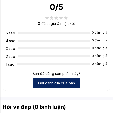
Âm thanh/mic tốt (cho TWS)
chính
0
/5
Có thể có Low Latency
Không có ANC
Lưu ý
Hiệu năng tùy thuộc thiết bị/codec Bluetooth
0
đánh giá & nhận xét
0 đánh giá
5 sao
0 đánh giá
4 sao
0 đánh giá
3 sao
0 đánh giá
2 sao
0 đánh giá
1 sao
Bạn đã dùng sản phẩm này?
Gửi đánh giá của bạn
Hỏi và đáp (0 bình luận)