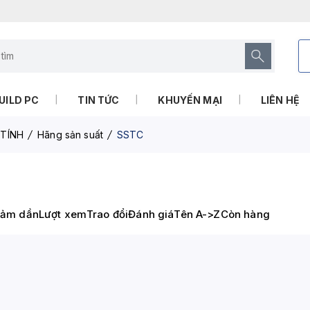
UILD PC
TIN TỨC
KHUYẾN MẠI
LIÊN HỆ
TÍNH
Hãng sản suất
SSTC
iảm dần
Lượt xem
Trao đổi
Đánh giá
Tên A->Z
Còn hàng