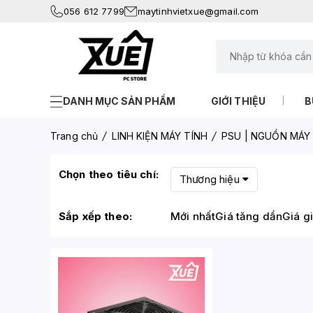
056 612 7799
maytinhvietxue@gmail.com
DANH MỤC SẢN PHẨM
GIỚI THIỆU
B
Trang chủ
LINH KIỆN MÁY TÍNH
PSU | NGUỒN MÁY 
Chọn theo tiêu chí:
Thương hiệu
Sắp xếp theo:
Mới nhất
Giá tăng dần
Giá g