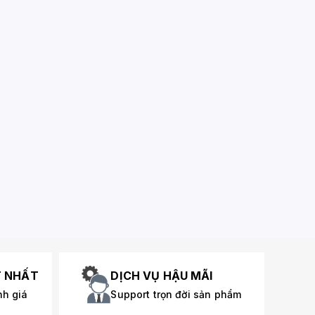
T NHẤT
DỊCH VỤ HẬU MÃI
nh giá
Support trọn đời sản phẩm