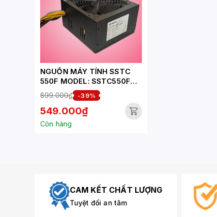
NGUỒN MÁY TÍNH SSTC
550F MODEL: SSTC550F
BLACK (BULK PACKING)
899.000₫
-39%
549.000₫
Còn hàng
CAM KẾT CHẤT LƯỢNG
Tuyệt đối an tâm