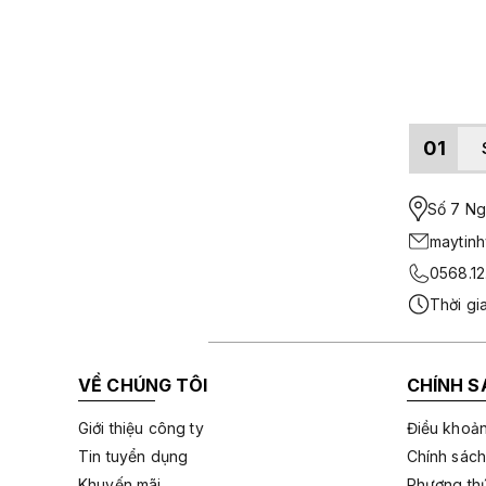
01
Số 7 Ngo
maytin
0568.12
Thời gi
VỀ CHÚNG TÔI
CHÍNH S
Giới thiệu công ty
Điều khoản
Tin tuyển dụng
Chính sách
Khuyến mãi
Phương thứ