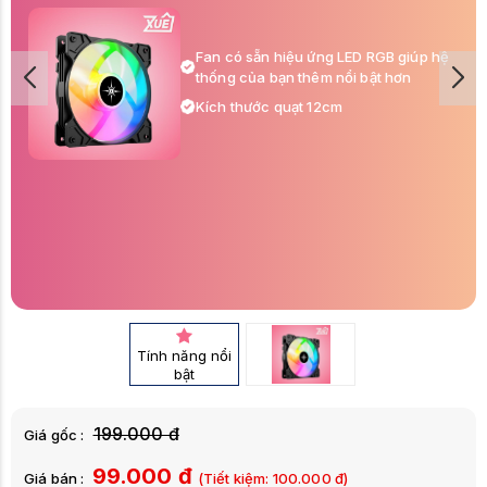
Fan có sẵn hiệu ứng LED RGB giúp hệ
thống của bạn thêm nổi bật hơn
Kích thước quạt 12cm
Tính năng nổi
bật
199.000 đ
Giá gốc :
99.000 đ
Giá bán :
(Tiết kiệm:
100.000
đ)