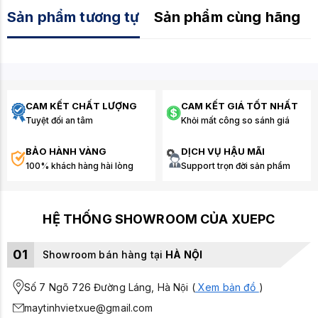
Sản phẩm tương tự
Sản phẩm cùng hãng
CAM KẾT CHẤT LƯỢNG
CAM KẾT GIÁ TỐT NHẤT
Tuyệt đối an tâm
Khỏi mất công so sánh giá
BẢO HÀNH VÀNG
DỊCH VỤ HẬU MÃI
100% khách hàng hài lòng
Support trọn đời sản phẩm
HỆ THỐNG SHOWROOM CỦA XUEPC
01
Showroom bán hàng tại
HÀ NỘI
Số 7 Ngõ 726 Đường Láng, Hà Nội (
Xem bản đồ
)
maytinhvietxue@gmail.com