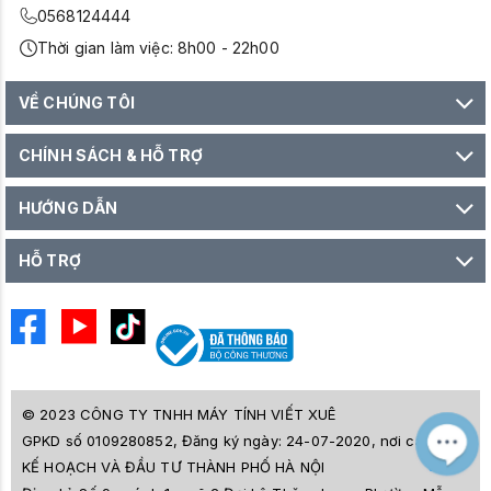
0568124444
Thời gian làm việc: 8h00 - 22h00
VỀ CHÚNG TÔI
CHÍNH SÁCH & HỖ TRỢ
HƯỚNG DẪN
HỖ TRỢ
© 2023 CÔNG TY TNHH MÁY TÍNH VIẾT XUÊ
GPKD số 0109280852, Đăng ký ngày: 24-07-2020, nơi cấp SỞ
M
Z
KẾ HOẠCH VÀ ĐẦU TƯ THÀNH PHỐ HÀ NỘI
L