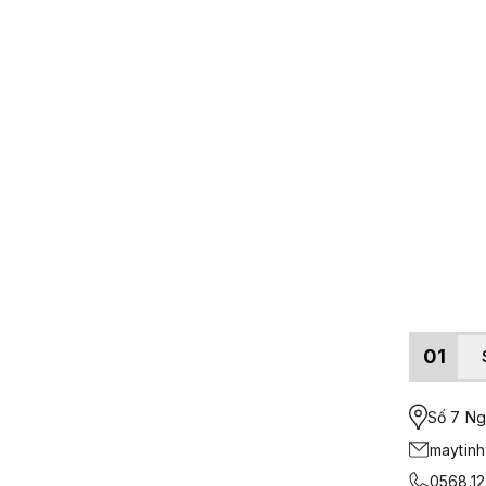
01
Số 7 Ngo
maytin
0568.12