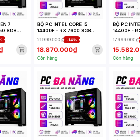
EN 7
BỘ PC INTEL CORE I5
BỘ PC INTE
050 8GB
14400F - RX 7600 8GB
14400F - R
(XUEPCQC29)
(XUEPCQC2
21.999.000₫
17.999.000₫
%
-14%
₫
18.870.000₫
15.582.
Còn hàng
Còn hàng