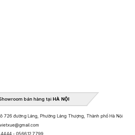
Showroom bán hàng tại
HÀ NỘI
̃ 726 đường Láng, Phường Láng Thượng, Thành phố Hà Nội
hvietxue@gmail.com
.4444 - 0566.12.7799