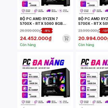
BỘ PC AMD RYZEN 7
BỘ PC AMD RYZ
5700X - RTX 5060 8GB
5700X - RTX 5
(XUEPCQC31)
(XUEPCQC30)
26.999.000₫
23.999.000₫
-9%
-13
24.452.000₫
20.994.000
Còn hàng
Còn hàng