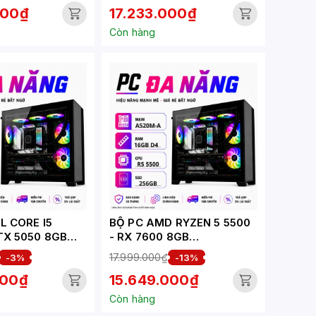
000₫
17.233.000₫
Còn hàng
L CORE I5
BỘ PC AMD RYZEN 5 5500
TX 5050 8GB
- RX 7600 8GB
3)
(XUEPCQC12)
17.999.000₫
-3%
-13%
000₫
15.649.000₫
Còn hàng