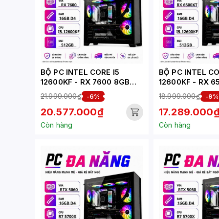
BỘ PC INTEL CORE I5
BỘ PC INTEL CO
12600KF - RX 7600 8GB
12600KF - RX 6
(XUEPCQC36)
(XUEPCQC35)
21.999.000₫
18.999.000₫
-6%
-9%
20.577.000₫
17.289.000
Còn hàng
Còn hàng