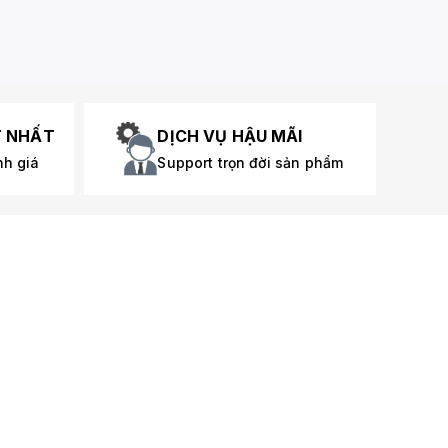
T NHẤT
DỊCH VỤ HẬU MÃI
nh giá
Support trọn đời sản phẩm