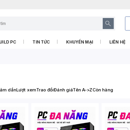
UILD PC
TIN TỨC
KHUYẾN MẠI
LIÊN HỆ
iảm dần
Lượt xem
Trao đổi
Đánh giá
Tên A->Z
Còn hàng