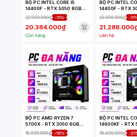
BỘ PC INTEL CORE I5
BỘ PC INTEL CO
14400F - RTX 5050 8GB
14400F - RTX 3
(XUEPCQC26)
(XUEPCQC25)
22.999.000₫
23.999.000₫
-11%
-11
20.384.000₫
21.288.000
Còn hàng
Liên hệ
BỘ PC AMD RYZEN 7
BỘ PC INTEL CO
5700X - RTX 3050 6GB
14600KF - RTX
(XUEPCQC21)
(XUEPCQC20)
18.999.000₫
35.499.000₫
-10%
-21