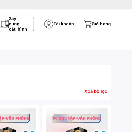
Xây
dựng
Tài khoản
Giỏ hàng
cấu hình
Xóa bộ lọc