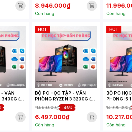
8.946.000₫
11.996.
Còn hàng
Còn hàng
HOT
HOT
VĂN
BỘ PC HỌC TẬP - VĂN
BỘ PC HỌC T
 3400G (
PHÒNG RYZEN 3 3200G (
PHÒNG I5 1
XUEPC269-HV)
XUEPC267-
11.999.000₫
14.999.000₫
%
-46%
6.497.000₫
10.217.
Còn hàng
Còn hàng