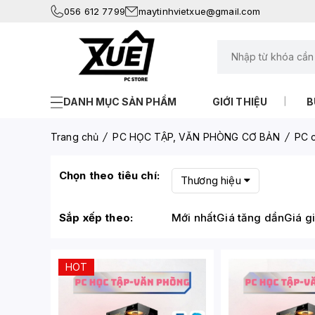
056 612 7799
maytinhvietxue@gmail.com
DANH MỤC SẢN PHẨM
GIỚI THIỆU
B
Trang chủ
PC HỌC TẬP, VĂN PHÒNG CƠ BẢN
PC c
Chọn theo tiêu chí:
Thương hiệu
Sắp xếp theo:
Mới nhất
Giá tăng dần
Giá g
HOT