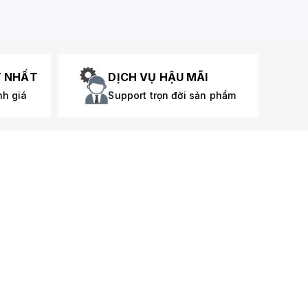
T NHẤT
DỊCH VỤ HẬU MÃI
nh giá
Support trọn đời sản phẩm