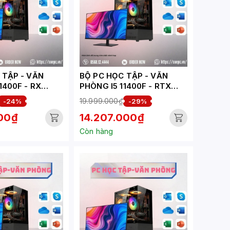
ẬP - VĂN
BỘ PC HỌC TẬP - VĂN
1400F - RX
PHÒNG I5 11400F - RTX
B ( XUEPC327-
3050 6GB ( XUEPC002-HV)
19.999.000₫
-24%
-29%
000₫
14.207.000₫
Còn hàng