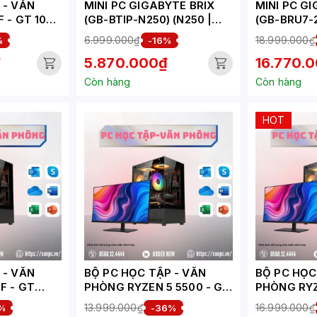
VĂN
MINI PC GIGABYTE BRIX
MINI PC G
1030
(GB-BTIP-N250) (N250 |
(GB-BRU7-
)
1XD5-4800 | 1X NVME/1X
255H | 2XD
6.999.000₫
18.999.000₫
%
-16%
SATA | 1XHDMI | WIFI |
2XNVME | 
₫
5.870.000₫
16.770.
BLUETOOTH | 1XLAN |
1XUSB4 | WI
VESA | NOOS | ĐEN)
BLUETOOTH
Còn hàng
Còn hàng
VESA | NOO
HOT
VĂN
BỘ PC HỌC TẬP - VĂN
BỘ PC HỌC T
F - GT
PHÒNG RYZEN 5 5500 - GT
PHÒNG RYZ
7-HV)
1030 ( XUEPC190-HV)
6500XT 4G
13.999.000₫
16.999.000₫
%
-36%
HV)