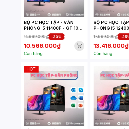
BỘ PC HỌC TẬP - VĂN
BỘ PC HỌC TẬP - 
PHÒNG I5 11400F - GT 1030
PHÒNG I5 12400
( XUEPC001-HV)
6500XT ( XUEP
14.999.000₫
17.999.000₫
-30%
-25
10.566.000₫
13.416.000₫
Còn hàng
Còn hàng
HOT