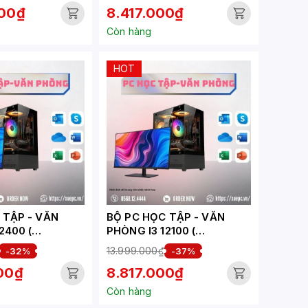
000₫
8.417.000₫
Còn hàng
HOT
ẬP - VĂN
BỘ PC HỌC TẬP - VĂN
2400 (
PHÒNG I3 12100 (
HV)
XUEPC266-HV)
13.999.000₫
-32%
-37%
000₫
8.817.000₫
Còn hàng