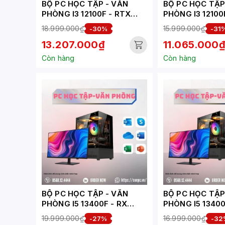
BỘ PC HỌC TẬP - VĂN
BỘ PC HỌC TẬP - 
PHÒNG I3 12100F - RTX
PHÒNG I3 12100F - GT 
3050 6GB ( XUEPC275-HV)
( XUEPC274-HV
18.999.000₫
15.999.000₫
-30%
-31
13.207.000₫
11.065.000
Còn hàng
Còn hàng
BỘ PC HỌC TẬP - VĂN
BỘ PC HỌC TẬP - 
PHÒNG I5 13400F - RX
PHÒNG I5 13400
6500XT 4GB ( XUEPC324-
1030 ( XUEPC27
19.999.000₫
16.999.000₫
-27%
-32
HV)