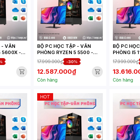
VĂN
BỘ PC HỌC TẬP - VĂN
BỘ PC HỌC T
 5600X -
PHÒNG RYZEN 5 5500 -
PHÒNG I5 1
C202-HV)
RTX 3050 6GB ( XUEPC191-
6500XT 4G
17.999.000₫
17.999.000₫
%
-30%
HV)
HV)
12.587.000₫
13.616.
Còn hàng
Còn hàng
HOT