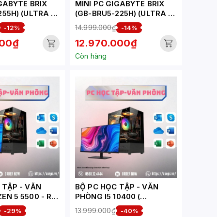
IGABYTE BRIX
MINI PC GIGABYTE BRIX
255H) (ULTRA 7
(GB-BRU5-225H) (ULTRA 5
5-6400 |
225H | 2XD5-6400 |
14.999.000₫
-12%
-14%
2XHDMI |
2XNVME | 2XHDMI |
000₫
12.970.000₫
FI 7 |
1XUSB4 | WIFI 7 |
 | 1XLAN |
BLUETOOTH | 1XLAN |
Còn hàng
S | ĐEN)
VESA | NOOS | ĐEN)
ẬP - VĂN
BỘ PC HỌC TẬP - VĂN
EN 5 5500 - RX
PHÒNG I5 10400 (
B ( XUEPC278-
XUEPC273-HV)
13.999.000₫
-29%
-40%