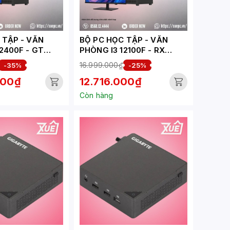
ẬP - VĂN
BỘ PC HỌC TẬP - VĂN
2400F - GT
PHÒNG I3 12100F - RX
EPC003-HV)
6500XT 4GB (XUEPC276-
16.999.000₫
-35%
-25%
HV)
000₫
12.716.000₫
Còn hàng