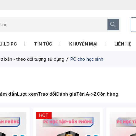
UILD PC
TIN TỨC
KHUYẾN MẠI
LIÊN HỆ
ơ bản - theo đối tượng sử dụng
PC cho học sinh
iảm dần
Lượt xem
Trao đổi
Đánh giá
Tên A->Z
Còn hàng
HOT