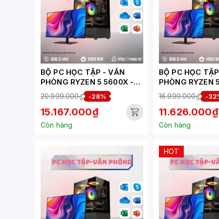
BỘ PC HỌC TẬP - VĂN
BỘ PC HỌC TẬP - 
PHÒNG RYZEN 5 5600X -
PHÒNG RYZEN 5
RTX 3050 6GB (
GT 1030 ( XUEP
20.999.000₫
16.999.000₫
-28%
-32
XUEPC203-HV)
15.167.000₫
11.626.000₫
Còn hàng
Còn hàng
HOT