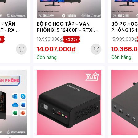
VĂN
BỘ PC HỌC TẬP - VĂN
BỘ PC HỌC T
F - RX
PHÒNG I5 12400F - RTX
PHÒNG I5 1
C096-HV)
3050 6GB ( XUEPC004-HV)
1030 ( XU
19.999.000₫
15.999.000₫
%
-30%
14.007.000₫
10.366.
Còn hàng
Còn hàng