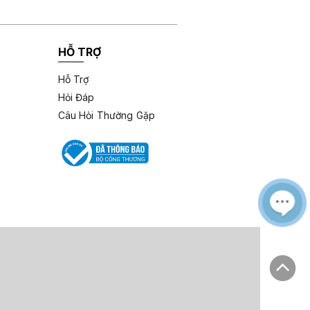
HỖ TRỢ
Hỗ Trợ
Hỏi Đáp
Câu Hỏi Thường Gặp
M
Z
L
e
a
i
s
l
ê
s
o