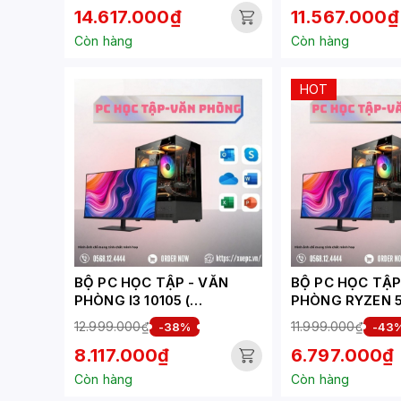
14.617.000₫
11.567.000₫
Còn hàng
Còn hàng
HOT
BỘ PC HỌC TẬP - VĂN
BỘ PC HỌC TẬP - 
PHÒNG I3 10105 (
PHÒNG RYZEN 5
XUEPC272-HV)
XUEPC270-HV)
12.999.000₫
11.999.000₫
-38%
-43
8.117.000₫
6.797.000₫
Còn hàng
Còn hàng