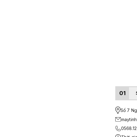
01
Số 7 Ngo
maytin
0568.12