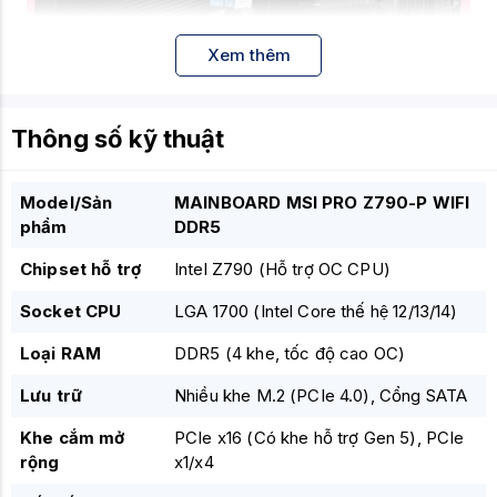
Xem thêm
Thông số kỹ thuật
Model/Sản
MAINBOARD MSI PRO Z790-P WIFI
phẩm
DDR5
1. Khai phá sức mạnh Intel Core Thế hệ 14
Được trang bị chipset Z790 và socket LGA 1700, bo
Chipset hỗ trợ
Intel Z790
(Hỗ trợ OC CPU)
mạch chủ này tương thích hoàn hảo với các dòng CPU
Socket CPU
LGA 1700
(Intel Core thế hệ 12/13/14)
Intel Core thế hệ 12, 13 và đặc biệt là thế hệ 14. Với hệ
thống cấp nguồn 14+1+1 pha mạnh mẽ (DRPS) cùng
Loại RAM
DDR5
(4 khe, tốc độ cao OC)
các đầu nối nguồn 8-pin kép, thiết bị đảm bảo cung
cấp năng lượng liên tục và tinh khiết cho vi xử lý, giúp
Lưu trữ
Nhiều khe M.2
(PCIe 4.0),
Cổng SATA
hệ thống vận hành ổn định ngay cả khi xử lý các tác
Khe cắm mở
PCIe x16
(Có khe hỗ trợ Gen 5), PCIe
vụ render hoặc tính toán phức tạp.
rộng
x1/x4
2. Bứt phá tốc độ với chuẩn bộ nhớ DDR5