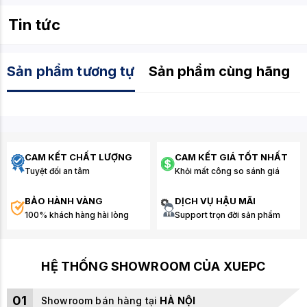
phục vụ tốt cho mọi nhu cầu từ làm việc chuyên
Tin tức
nghiệp đến giải trí đỉnh cao.
Sản phẩm tương tự
Sản phẩm cùng hãng
CAM KẾT CHẤT LƯỢNG
CAM KẾT GIÁ TỐT NHẤT
Tuyệt đối an tâm
Khỏi mất công so sánh giá
BẢO HÀNH VÀNG
DỊCH VỤ HẬU MÃI
100% khách hàng hài lòng
Support trọn đời sản phẩm
HỆ THỐNG SHOWROOM CỦA XUEPC
01
Showroom bán hàng tại
HÀ NỘI