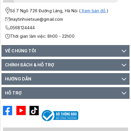
Số 7 Ngõ 726 Đường Láng, Hà Nội (
Xem bản đồ
)
maytinhvietxue@gmail.com
0568124444
Thời gian làm việc: 8h00 - 22h00
VỀ CHÚNG TÔI
CHÍNH SÁCH & HỖ TRỢ
HƯỚNG DẪN
HỖ TRỢ