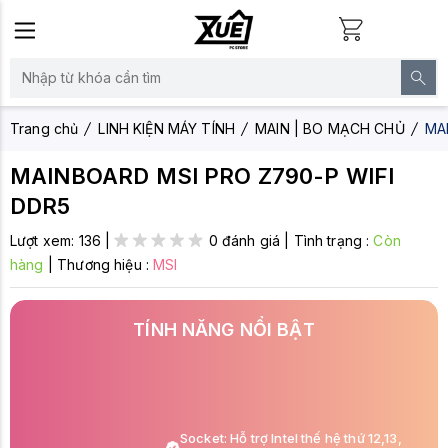
Trang chủ
LINH KIỆN MÁY TÍNH
MAIN | BO MẠCH CHỦ
MA
MAINBOARD MSI PRO Z790-P WIFI
DDR5
Lượt xem:
136
|
0 đánh giá
|
Tình trạng :
Còn
hàng
|
Thương hiệu :
MSI
TÍNH NĂNG NỔI BẬT
Socket: Hỗ trợ Intel thế hệ thứ 12,13,