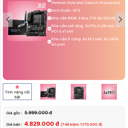
Pentium Gold and Celeron Processors
Kích thước: ATX
Khe cắm RAM: 4 khe (Tối đa 192GB)
Khe cắm mở rộng: 3x PCI-E x16 slot, 1x
PCI-E x1 slot
Khe cắm ổ cứng: 4x M.2 slot, 6x SATA
6G port
Tính năng nổi
bật
5.999.000 đ
Giá gốc :
4.829.000 đ
Giá bán :
(Tiết kiệm:
1.170.000
đ)