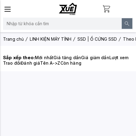
Trang chủ
LINH KIỆN MÁY TÍNH
SSD | Ổ CỨNG SSD
Theo 
Sắp xếp theo:
Mới nhất
Giá tăng dần
Giá giảm dần
Lượt xem
Trao đổi
Đánh giá
Tên A->Z
Còn hàng