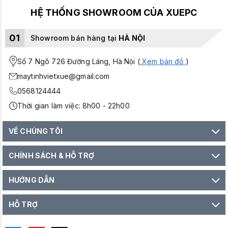
HỆ THỐNG SHOWROOM CỦA XUEPC
01
Showroom bán hàng tại
HÀ NỘI
Số 7 Ngõ 726 Đường Láng, Hà Nội (
Xem bản đồ
)
maytinhvietxue@gmail.com
0568124444
Thời gian làm việc: 8h00 - 22h00
VỀ CHÚNG TÔI
CHÍNH SÁCH & HỖ TRỢ
HƯỚNG DẪN
HỖ TRỢ