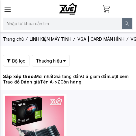
Trang chủ
LINH KIỆN MÁY TÍNH
VGA | CARD MÀN HÌNH
VG
Bộ lọc
Thương hiệu
Sắp xếp theo:
Mới nhất
Giá tăng dần
Giá giảm dần
Lượt xem
Trao đổi
Đánh giá
Tên A->Z
Còn hàng