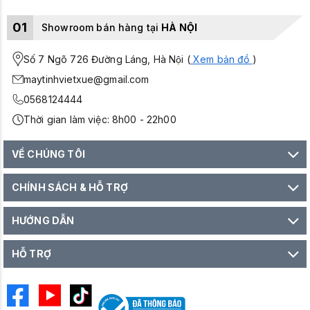
01
Showroom bán hàng tại
HÀ NỘI
Số 7 Ngõ 726 Đường Láng, Hà Nội (
Xem bản đồ
)
maytinhvietxue@gmail.com
0568124444
Thời gian làm việc: 8h00 - 22h00
VỀ CHÚNG TÔI
CHÍNH SÁCH & HỖ TRỢ
HƯỚNG DẪN
HỖ TRỢ