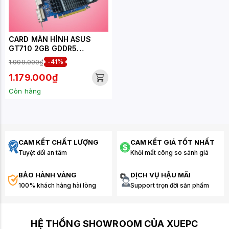
CARD MÀN HÌNH ASUS
GT710 2GB GDDR5
(GT710-SL-2GD5-BRK-
1.999.000₫
-41%
EVO)
1.179.000₫
Còn hàng
CAM KẾT CHẤT LƯỢNG
CAM KẾT GIÁ TỐT NHẤT
Tuyệt đối an tâm
Khỏi mất công so sánh giá
BẢO HÀNH VÀNG
DỊCH VỤ HẬU MÃI
100% khách hàng hài lòng
Support trọn đời sản phẩm
HỆ THỐNG SHOWROOM CỦA XUEPC