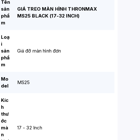
Tên
sản
GIÁ TREO MÀN HÌNH THRONMAX
phẩ
MS25 BLACK (17-32 INCH)
m
Loạ
i
sản
Giá đỡ màn hình đơn
phẩ
m
Mo
MS25
del
Kíc
h
thư
ớc
mà
17 - 32 Inch
n