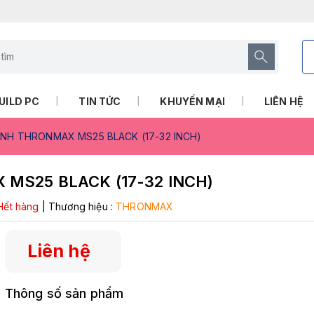
UILD PC
TIN TỨC
KHUYẾN MẠI
LIÊN HỆ
ÌNH THRONMAX MS25 BLACK (17-32 INCH)
MS25 BLACK (17-32 INCH)
Hết hàng
|
Thương hiệu :
THRONMAX
Liên hệ
Thông số sản phẩm