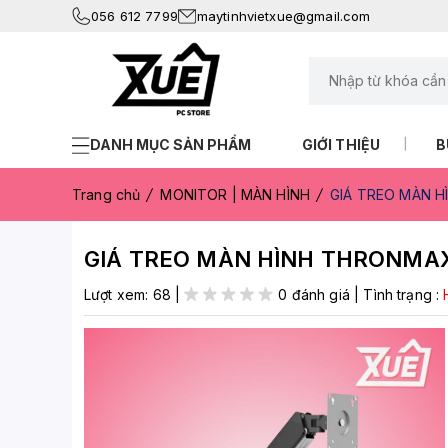
056 612 7799
maytinhvietxue@gmail.com
DANH MỤC SẢN PHẨM
GIỚI THIỆU
B
Trang chủ
MONITOR | MÀN HÌNH
GIÁ TREO MÀN H
GIÁ TREO MÀN HÌNH THRONMAX 
Lượt xem:
68
|
0 đánh giá
|
Tình trạng :