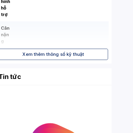
hình
hỗ
trợ
Cân
nặn
g
mà
2 - 9 kg (Khoảng)
n
Xem thêm thông số kỹ thuật
hình
hỗ
trợ
Tin tức
Chu
ẩn
VES
75x75 mm, 100x100 mm
A
hỗ
trợ