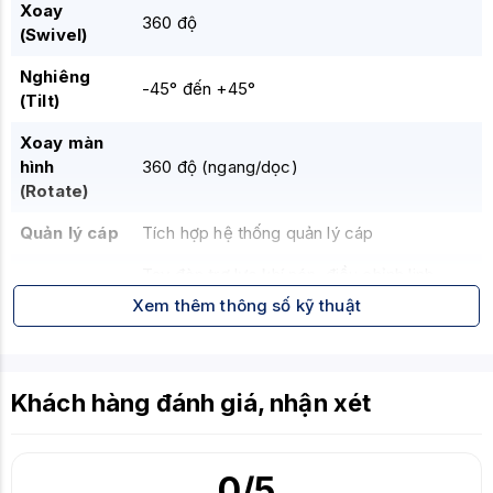
Xoay
360 độ
(Swivel)
Nghiêng
-45° đến +45°
(Tilt)
Xoay màn
hình
360 độ (ngang/dọc)
(Rotate)
Quản lý cáp
Tích hợp hệ thống quản lý cáp
Tay đòn trợ lực khí nén, điều chỉnh linh
Tính năng
hoạt, dễ dàng lắp đặt, tối ưu không gian
Xem thêm thông số kỹ thuật
nổi bật
làm việc, thiết kế hiện đại
Chất liệu
Hợp kim nhôm, thép
Khách hàng đánh giá, nhận xét
0
/5