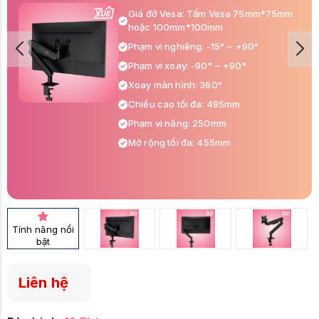
Giá đỡ Vesa: Tấm Vesa 75mm*75mm
hoặc 100mm*100mm
Phạm vi nghiêng: -15° ~ +90°
Phạm vi xoay: -90° ~ +90°
Xoay màn hình: 360°
Chiều cao tối đa: 495mm
Phạm vi nâng: 250mm
Mở rộng tối đa: 455mm
Tính năng nổi
bật
Liên hệ