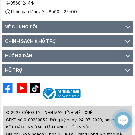
0568124444
Thời gian làm việc: 8h00 - 22h00
VỀ CHÚNG TÔI
CHÍNH SÁCH & HỖ TRỢ
HƯỚNG DẪN
HỖ TRỢ
© 2023 CÔNG TY TNHH MÁY TÍNH VIẾT XUÊ
GPKD số 0109280852, Đăng ký ngày: 24-07-2020, nơi cấp SỞ
M
Z
KẾ HOẠCH VÀ ĐẦU TƯ THÀNH PHỐ HÀ NỘI
L
Địa chỉ:
Số 9 ngách 1, ngõ 2 Đại Lộ Thăng Long, Phường Mễ