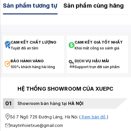
Sản phẩm tương tự
Sản phẩm cùng hãng
CAM KẾT CHẤT LƯỢNG
CAM KẾT GIÁ TỐT NHẤT
Tuyệt đối an tâm
Khỏi mất công so sánh giá
BẢO HÀNH VÀNG
DỊCH VỤ HẬU MÃI
100% khách hàng hài lòng
Support trọn đời sản phẩm
HỆ THỐNG SHOWROOM CỦA XUEPC
01
Showroom bán hàng tại
HÀ NỘI
Số 7 Ngõ 726 Đường Láng, Hà Nội (
Xem bản đồ
)
maytinhvietxue@gmail.com