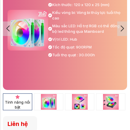
Kích thước: 120 x 120 x 25 (mm)
Kiểu vòng bi: Vòng bi thủy lực tuổi thọ
cao
Màu sắc LED: Hỗ trợ RGB có thể đồng
bộ led thông qua Mainboard
Vị trí LED: Hub
Tốc độ quạt: 900RPM
Tuổi thọ quạt : 30.000h
Tính năng nổi
bật
Liên hệ