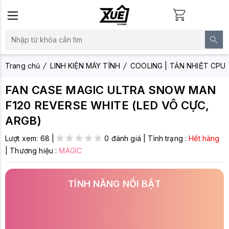
Trang chủ
LINH KIỆN MÁY TÍNH
COOLING | TẢN NHIỆT CPU
FAN CASE MAGIC ULTRA SNOW MAN
F120 REVERSE WHITE (LED VÔ CỰC,
ARGB)
Lượt xem:
68
|
0 đánh giá
|
Tình trạng :
Hết hàng
|
Thương hiệu :
MAGIC
TÍNH NĂNG NỔI BẬT