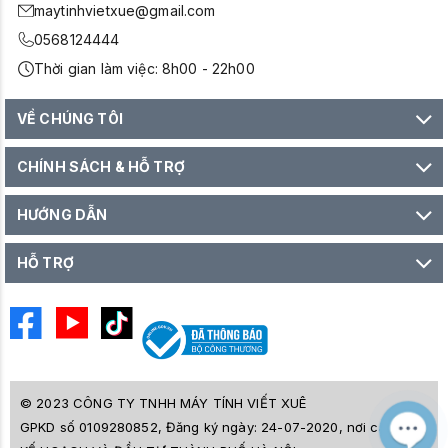
maytinhvietxue@gmail.com
0568124444
Thời gian làm việc: 8h00 - 22h00
VỀ CHÚNG TÔI
CHÍNH SÁCH & HỖ TRỢ
HƯỚNG DẪN
HỖ TRỢ
© 2023 CÔNG TY TNHH MÁY TÍNH VIẾT XUÊ
GPKD số 0109280852, Đăng ký ngày: 24-07-2020, nơi cấp SỞ
M
Z