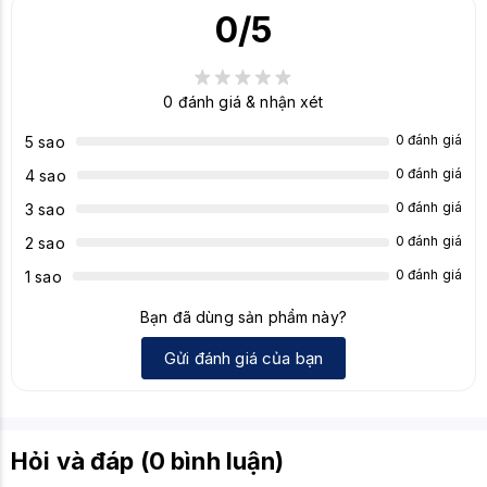
0
/5
Kết nối
4-pin PWM (Để điều tốc)
quạt
Kết nối
0
đánh giá & nhận xét
3-pin ARGB (5V)
LED
0 đánh giá
5 sao
Tương thích ASUS Aura Sync
0 đánh giá
4 sao
Đồng bộ
MSI Mystic Light
0 đánh giá
3 sao
LED
Gigabyte RGB Fusion
ASRock Polychrome Sync
0 đánh giá
2 sao
0 đánh giá
1 sao
Thiết kế Reverse Blade:
Tính năng
Cho phép lắp quạt làm quạt hút gió vào case
Bạn đã dùng sản phẩm này?
đặc biệt
(intake) nhưng vẫn khoe được trọn vẹn mặt
LED vô cực đẹp nhất.
Gửi đánh giá của bạn
Ốc vít đi kèm, có đệm cao su chống rung tại
Phụ kiện
4 góc.
Hỏi và đáp (0 bình luận)