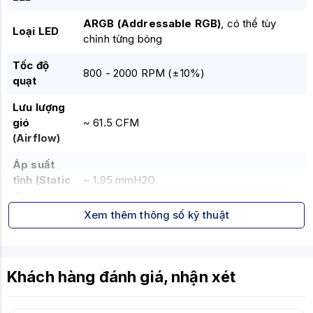
ARGB (Addressable RGB)
, có thể tùy
Loại LED
chỉnh từng bóng
Tốc độ
800 - 2000 RPM (±10%)
quạt
Lưu lượng
gió
~ 61.5 CFM
(Airflow)
Áp suất
tĩnh (Static
~ 1.95 mmH2O
Pressure)
Xem thêm thông số kỹ thuật
Độ ồn
(Noise
≤ 28.5 dBA
Level)
Khách hàng đánh giá, nhận xét
Loại trục
quay
Hydro Bearing (Bền bỉ và êm ái)
(Bearing)