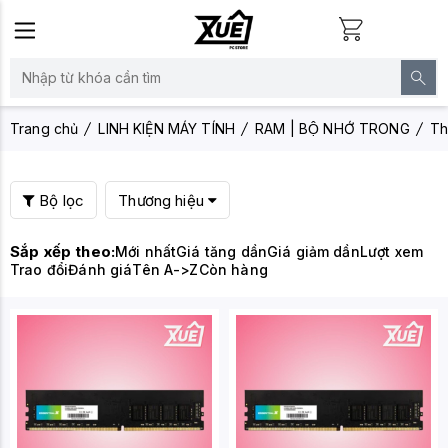
Trang chủ
LINH KIỆN MÁY TÍNH
RAM | BỘ NHỚ TRONG
Th
Bộ lọc
Thương hiệu
Sắp xếp theo:
Mới nhất
Giá tăng dần
Giá giảm dần
Lượt xem
Trao đổi
Đánh giá
Tên A->Z
Còn hàng