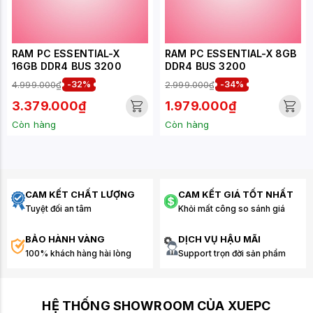
RAM PC ESSENTIAL-X
RAM PC ESSENTIAL-X 8GB
16GB DDR4 BUS 3200
DDR4 BUS 3200
4.999.000₫
-32%
2.999.000₫
-34%
3.379.000₫
1.979.000₫
Còn hàng
Còn hàng
CAM KẾT CHẤT LƯỢNG
CAM KẾT GIÁ TỐT NHẤT
Tuyệt đối an tâm
Khỏi mất công so sánh giá
BẢO HÀNH VÀNG
DỊCH VỤ HẬU MÃI
100% khách hàng hài lòng
Support trọn đời sản phẩm
HỆ THỐNG SHOWROOM CỦA XUEPC