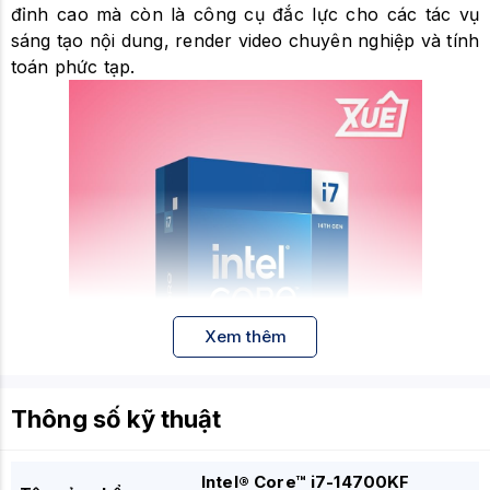
đỉnh cao mà còn là công cụ đắc lực cho các tác vụ
sáng tạo nội dung, render video chuyên nghiệp và tính
toán phức tạp.
Xem thêm
Thông số kỹ thuật
Kiến trúc Raptor Lake Refresh với 20 nhân và 28
luồng xử lý
Intel® Core™ i7-14700KF