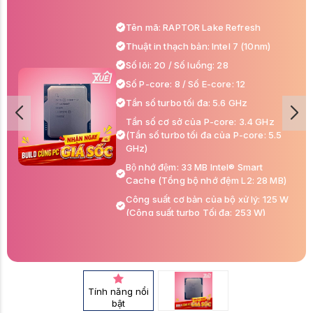
Tên mã: RAPTOR Lake Refresh
Thuật in thạch bản: Intel 7 (10nm)
Số lõi: 20 / Số luồng: 28
Số P-core: 8 / Số E-core: 12
Tần số turbo tối đa: 5.6 GHz
Tần số cơ sở của P-core: 3.4 GHz
(Tần số turbo tối đa của P-core: 5.5
GHz)
Bộ nhớ đệm: 33 MB Intel® Smart
Cache (Tổng bộ nhớ đệm L2: 28 MB)
Công suất cơ bản của bộ xử lý: 125 W
(Công suất turbo Tối đa: 253 W)
Dung lượng bộ nhớ tối đa : 192 GB
Các loại bộ nhớ (tùy vào bo mạch chủ)
: DDR4 và DDR5
Hỗ trợ socket: FCLGA1700
Tính năng nổi
Bo mạch đề nghị: Z690 hoặc Z790
bật