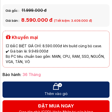
Yêu cầu VGA: Có
11.999.000 đ
Giá gốc :
8.590.000 đ
Giá bán :
(Tiết kiệm:
3.409.000
đ)
Khuyến mại
💥 ĐẶC BIỆT GIÁ CHỈ: 8.590.000đ khi build cùng bộ case.
✔️ Giá bán lẻ: 9.949.000đ
Bộ PC tiêu chuẩn bao gồm: MAIN, CPU, RAM, SSD, NGUỒN,
VGA, TẢN, VỎ
Bảo hành:
36 Tháng
Thêm vào giỏ
ĐẶT MUA NGAY
Giao tận nhà (COD) Hoặc Nhận tại cửa hàng