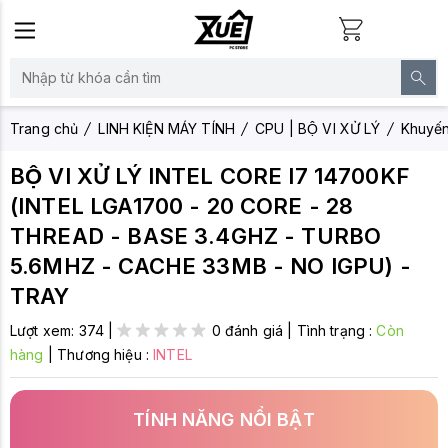
Trang chủ
LINH KIỆN MÁY TÍNH
CPU | BỘ VI XỬ LÝ
Khuyến 
BỘ VI XỬ LÝ INTEL CORE I7 14700KF
(INTEL LGA1700 - 20 CORE - 28
THREAD - BASE 3.4GHZ - TURBO
5.6MHZ - CACHE 33MB - NO IGPU) -
TRAY
Lượt xem:
374
|
0 đánh giá
|
Tình trạng :
Còn
hàng
|
Thương hiệu :
INTEL
TÍNH NĂNG NỔI BẬT