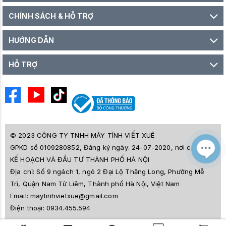
CHÍNH SÁCH & HỖ TRỢ
HƯỚNG DẪN
HỖ TRỢ
© 2023 CÔNG TY TNHH MÁY TÍNH VIẾT XUÊ
GPKD số 0109280852, Đăng ký ngày: 24-07-2020, nơi cấp SỞ
M
Z
KẾ HOẠCH VÀ ĐẦU TƯ THÀNH PHỐ HÀ NỘI
L
Địa chỉ:
Số 9 ngách 1, ngõ 2 Đại Lộ Thăng Long, Phường Mễ
e
a
Trì, Quận Nam Từ Liêm, Thành phố Hà Nội, Việt Nam
i
Email:
maytinhvietxue@gmail.com
s
l
Điện thoại:
0934.455.594
ê
s
o