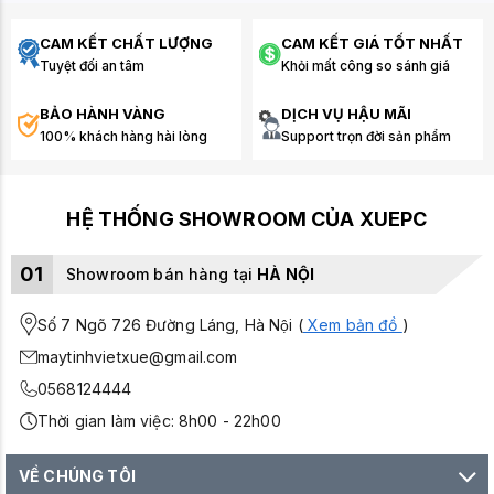
CAM KẾT CHẤT LƯỢNG
CAM KẾT GIÁ TỐT NHẤT
Tuyệt đối an tâm
Khỏi mất công so sánh giá
BẢO HÀNH VÀNG
DỊCH VỤ HẬU MÃI
100% khách hàng hài lòng
Support trọn đời sản phẩm
HỆ THỐNG SHOWROOM CỦA XUEPC
01
Showroom bán hàng tại
HÀ NỘI
Số 7 Ngõ 726 Đường Láng, Hà Nội (
Xem bản đồ
)
maytinhvietxue@gmail.com
0568124444
Thời gian làm việc: 8h00 - 22h00
VỀ CHÚNG TÔI