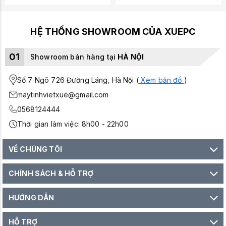
cho đến những giờ phút giải trí
chơi
game
và
stream
đỉnh cao, sản phẩm này đều tự tin
HỆ THỐNG SHOWROOM CỦA XUEPC
đáp ứng mọi kỳ vọng của bạn.
01
Showroom bán hàng tại
HÀ NỘI
Số 7 Ngõ 726 Đường Láng, Hà Nội (
Xem bản đồ
)
maytinhvietxue@gmail.com
0568124444
Thời gian làm việc: 8h00 - 22h00
VỀ CHÚNG TÔI
CHÍNH SÁCH & HỖ TRỢ
HƯỚNG DẪN
HỖ TRỢ