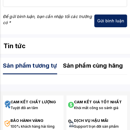
5. Thông số kỹ thuật chi tiết
Đặc tính
Để gửi bình luận, bạn cần nhập tối các trường
có *
Model
MSI GeForce RTX 5060 Ti 1
Nhân đồ họa
NVIDIA GeForce RTX 5060 T
Tin tức
Bộ nhớ
16GB GDDR7
Kiến trúc
Blackwell
Sản phẩm tương tự
Sản phẩm cùng hãng
Hệ thống quạt
Shadow 2X (Dual Fan)
Cổng kết nối
DisplayPort 2.1, HDMI 2.1a
Kết luận
CAM KẾT CHẤT LƯỢNG
CAM KẾT GIÁ TỐT NHẤT
Tuyệt đối an tâm
Khỏi mất công so sánh giá
MSI GeForce RTX 5060 Ti 16G Shadow 2X OC Plus
là
minh chứng cho sự phối hợp nhuần nhuyễn giữa sức
BẢO HÀNH VÀNG
DỊCH VỤ HẬU MÃI
mạnh bộ nhớ khổng lồ và độ bền bỉ. Từ việc
lập
100% khách hàng hài lòng
Support trọn đời sản phẩm
trình
ứng dụng phức tạp,
thiết kế
đồ họa chuyên sâu