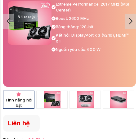
Extreme Performance: 2617 MHz (MSI
Center)
Boost: 2602 MHz
Băng thông: 128-bit
Kết nối: DisplayPort x 3 (v2.1b), HDMI™
x 1
Nguồn yêu cầu: 600 W
Tính năng nổi
bật
Liên hệ