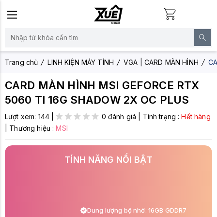
Trang chủ
LINH KIỆN MÁY TÍNH
VGA | CARD MÀN HÌNH
CA
CARD MÀN HÌNH MSI GEFORCE RTX
5060 TI 16G SHADOW 2X OC PLUS
Lượt xem:
144
|
0 đánh giá
|
Tình trạng :
Hết hàng
|
Thương hiệu :
MSI
TÍNH NĂNG NỔI BẬT
Dung lượng bộ nhớ: 16GB GDDR7