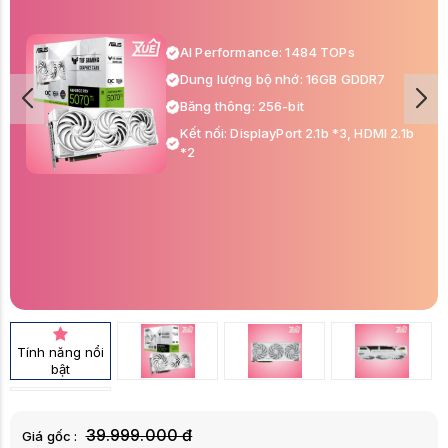
AI Performance: 1484 TOPs
Dung lượng bộ nhớ: 16GB GDDR7
Băng thông: 256-bit
Kết nối: DisplayPort 2.1b *3, HDMI 2.1b
*2
Tính năng nổi
bật
39.999.000 đ
Giá gốc :