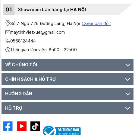
01
Showroom bán hàng tại
HÀ NỘI
Số 7 Ngõ 726 Đường Láng, Hà Nội (
Xem bản đồ
)
maytinhvietxue@gmail.com
0568124444
Thời gian làm việc: 8h00 - 22h00
VỀ CHÚNG TÔI
CHÍNH SÁCH & HỖ TRỢ
HƯỚNG DẪN
HỖ TRỢ