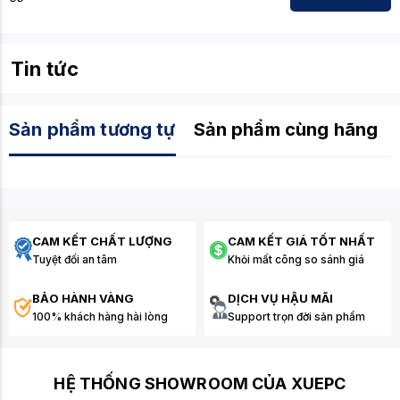
được mức giá ưu đãi và chính sách bảo hành chính
hãng từ ASUS.
Đừng bỏ lỡ cơ hội sở hữu "siêu phẩm"
ASUS TUF
Tin tức
Gaming GeForce RTX 5070 Ti 16G GDDR7 White
OC
để nâng tầm trải nghiệm gaming của bạn ngay hôm
nay!
Sản phẩm tương tự
Sản phẩm cùng hãng
CAM KẾT CHẤT LƯỢNG
CAM KẾT GIÁ TỐT NHẤT
Tuyệt đối an tâm
Khỏi mất công so sánh giá
BẢO HÀNH VÀNG
DỊCH VỤ HẬU MÃI
100% khách hàng hài lòng
Support trọn đời sản phẩm
HỆ THỐNG SHOWROOM CỦA XUEPC