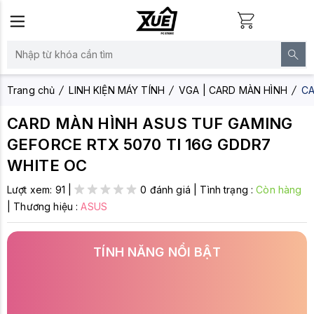
Trang chủ
LINH KIỆN MÁY TÍNH
VGA | CARD MÀN HÌNH
CA
CARD MÀN HÌNH ASUS TUF GAMING
GEFORCE RTX 5070 TI 16G GDDR7
WHITE OC
Lượt xem:
91
|
0 đánh giá
|
Tình trạng :
Còn hàng
|
Thương hiệu :
ASUS
TÍNH NĂNG NỔI BẬT