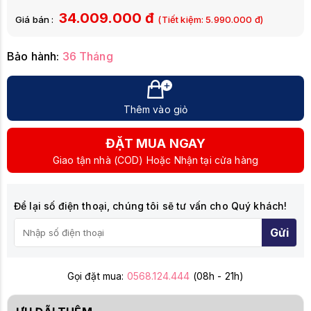
34.009.000 đ
Giá bán :
(Tiết kiệm:
5.990.000
đ)
Bảo hành:
36 Tháng
Thêm vào giỏ
ĐẶT MUA NGAY
Giao tận nhà (COD) Hoặc Nhận tại cửa hàng
Để lại số điện thoại, chúng tôi sẽ tư vấn cho Quý khách!
Gửi
Gọi đặt mua:
0568.124.444
(08h - 21h)