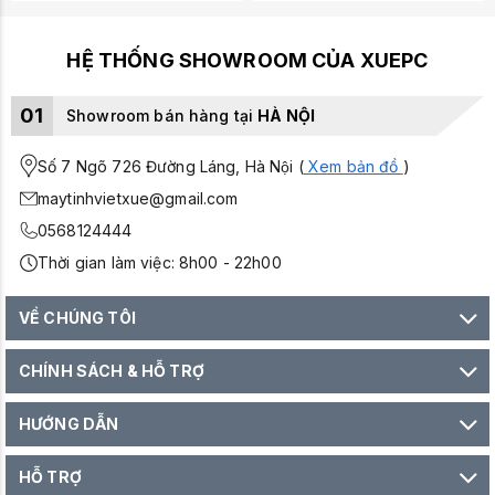
HỆ THỐNG SHOWROOM CỦA XUEPC
01
Showroom bán hàng tại
HÀ NỘI
Số 7 Ngõ 726 Đường Láng, Hà Nội (
Xem bản đồ
)
maytinhvietxue@gmail.com
0568124444
Thời gian làm việc: 8h00 - 22h00
VỀ CHÚNG TÔI
CHÍNH SÁCH & HỖ TRỢ
HƯỚNG DẪN
HỖ TRỢ