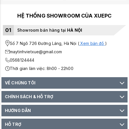
HỆ THỐNG SHOWROOM CỦA XUEPC
01
Showroom bán hàng tại
HÀ NỘI
Số 7 Ngõ 726 Đường Láng, Hà Nội (
Xem bản đồ
)
maytinhvietxue@gmail.com
0568124444
Thời gian làm việc: 8h00 - 22h00
VỀ CHÚNG TÔI
CHÍNH SÁCH & HỖ TRỢ
HƯỚNG DẪN
HỖ TRỢ