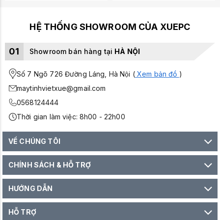
HỆ THỐNG SHOWROOM CỦA XUEPC
01
Showroom bán hàng tại
HÀ NỘI
Số 7 Ngõ 726 Đường Láng, Hà Nội (
Xem bản đồ
)
maytinhvietxue@gmail.com
0568124444
Thời gian làm việc: 8h00 - 22h00
VỀ CHÚNG TÔI
CHÍNH SÁCH & HỖ TRỢ
HƯỚNG DẪN
HỖ TRỢ