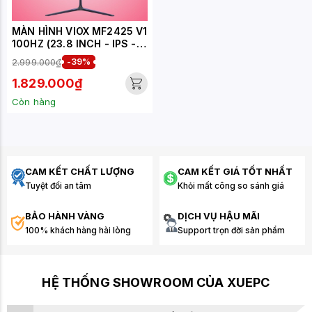
MÀN HÌNH VIOX MF2425 V1
100HZ (23.8 INCH - IPS -
FHD - 100HZ)
2.999.000₫
-39%
1.829.000₫
Còn hàng
CAM KẾT CHẤT LƯỢNG
CAM KẾT GIÁ TỐT NHẤT
Tuyệt đối an tâm
Khỏi mất công so sánh giá
BẢO HÀNH VÀNG
DỊCH VỤ HẬU MÃI
100% khách hàng hài lòng
Support trọn đời sản phẩm
HỆ THỐNG SHOWROOM CỦA XUEPC