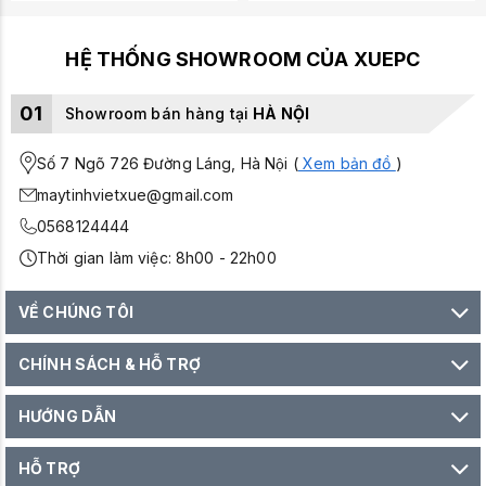
HỆ THỐNG SHOWROOM CỦA XUEPC
01
Showroom bán hàng tại
HÀ NỘI
Số 7 Ngõ 726 Đường Láng, Hà Nội (
Xem bản đồ
)
maytinhvietxue@gmail.com
0568124444
Thời gian làm việc: 8h00 - 22h00
VỀ CHÚNG TÔI
CHÍNH SÁCH & HỖ TRỢ
HƯỚNG DẪN
HỖ TRỢ