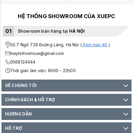
HỆ THỐNG SHOWROOM CỦA XUEPC
01
Showroom bán hàng tại
HÀ NỘI
Số 7 Ngõ 726 Đường Láng, Hà Nội (
Xem bản đồ
)
maytinhvietxue@gmail.com
0568124444
Thời gian làm việc: 8h00 - 22h00
VỀ CHÚNG TÔI
CHÍNH SÁCH & HỖ TRỢ
HƯỚNG DẪN
HỖ TRỢ