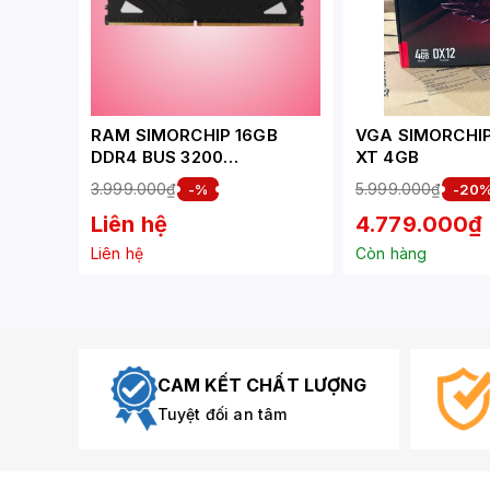
RAM SIMORCHIP 16GB
VGA SIMORCHIP
DDR4 BUS 3200
XT 4GB
(SMC16GFU4D32NX-1)
3.999.000₫
5.999.000₫
-%
-20
Liên hệ
4.779.000₫
Liên hệ
Còn hàng
CAM KẾT CHẤT LƯỢNG
Tuyệt đối an tâm