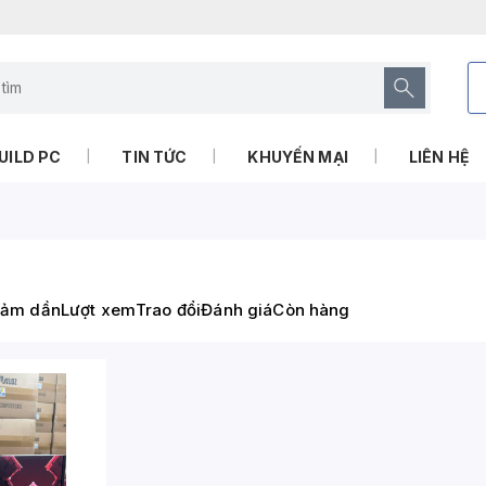
UILD PC
TIN TỨC
KHUYẾN MẠI
LIÊN HỆ
iảm dần
Lượt xem
Trao đổi
Đánh giá
Còn hàng