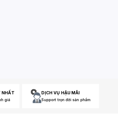
T NHẤT
DỊCH VỤ HẬU MÃI
nh giá
Support trọn đời sản phẩm