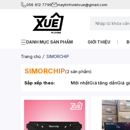
056 612 7799
maytinhvietxue@gmail.com
DANH MỤC SẢN PHẨM
GIỚI THIỆU
B
Trang chủ
SIMORCHIP
SIMORCHIP
(2 sản phẩm)
Sắp xếp theo:
Mới nhất
Giá tăng dần
Giá g