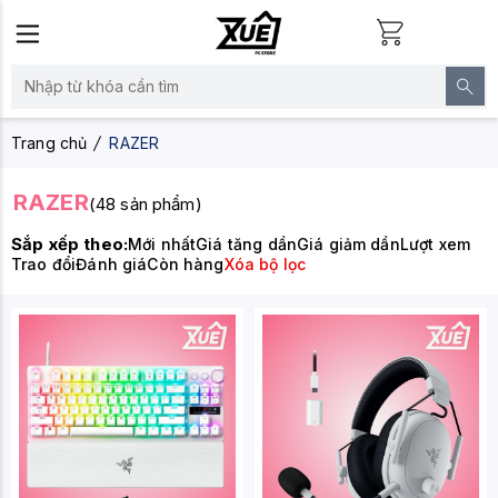
Trang chủ
RAZER
RAZER
(48 sản phẩm)
Sắp xếp theo:
Mới nhất
Giá tăng dần
Giá giảm dần
Lượt xem
Trao đổi
Đánh giá
Còn hàng
Xóa bộ lọc