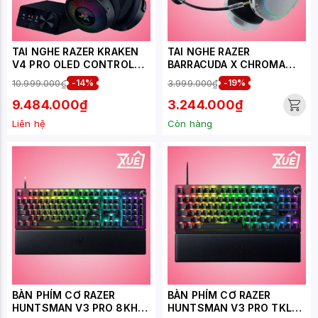
TAI NGHE RAZER KRAKEN
TAI NGHE RAZER
V4 PRO OLED CONTROL
BARRACUDA X CHROMA
HUB
PHANTOM WHITE EDITION
10.999.000₫
-14%
3.999.000₫
-19%
RZ04-05220400-R3M1
9.484.000₫
3.244.000₫
Liên hệ
Còn hàng
BÀN PHÍM CƠ RAZER
BÀN PHÍM CƠ RAZER
HUNTSMAN V3 PRO 8KHZ
HUNTSMAN V3 PRO TKL