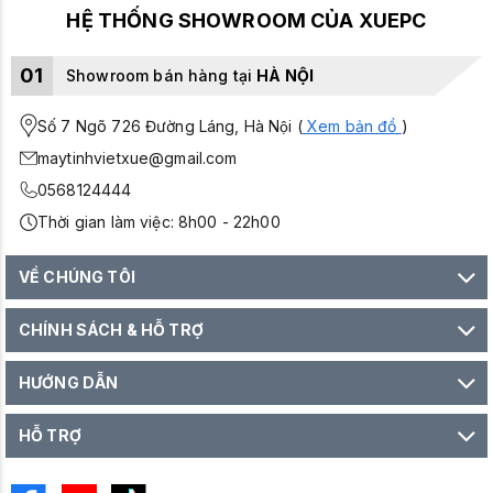
HỆ THỐNG SHOWROOM CỦA XUEPC
01
Showroom bán hàng tại
HÀ NỘI
Số 7 Ngõ 726 Đường Láng, Hà Nội (
Xem bản đồ
)
maytinhvietxue@gmail.com
0568124444
Thời gian làm việc: 8h00 - 22h00
VỀ CHÚNG TÔI
CHÍNH SÁCH & HỖ TRỢ
HƯỚNG DẪN
HỖ TRỢ