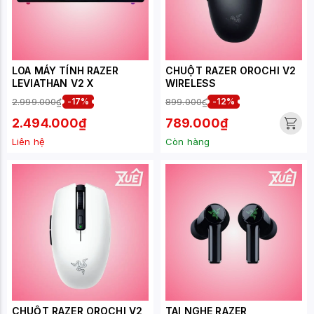
LOA MÁY TÍNH RAZER
CHUỘT RAZER OROCHI V2
LEVIATHAN V2 X
WIRELESS
2.999.000₫
-17%
899.000₫
-12%
2.494.000₫
789.000₫
Liên hệ
Còn hàng
CHUỘT RAZER OROCHI V2
TAI NGHE RAZER