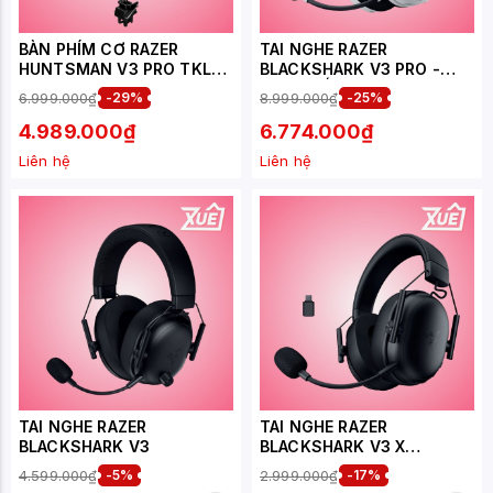
BÀN PHÍM CƠ RAZER
TAI NGHE RAZER
HUNTSMAN V3 PRO TKL
BLACKSHARK V3 PRO -
8KHZ WHITE ANALOG
MÀU TRẮNG
6.999.000₫
-29%
8.999.000₫
-25%
OPTICAL SWITCH
4.989.000₫
6.774.000₫
Liên hệ
Liên hệ
TAI NGHE RAZER
TAI NGHE RAZER
BLACKSHARK V3
BLACKSHARK V3 X
HYPERSPEED
4.599.000₫
-5%
2.999.000₫
-17%