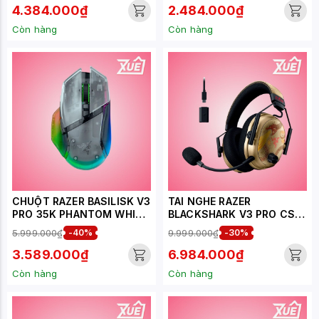
4.384.000₫
2.484.000₫
Còn hàng
Còn hàng
CHUỘT RAZER BASILISK V3
TAI NGHE RAZER
PRO 35K PHANTOM WHITE
BLACKSHARK V3 PRO CS2
EDITION
COUNTER-STRIKE 2
5.999.000₫
-40%
9.999.000₫
-30%
EDITION
3.589.000₫
6.984.000₫
Còn hàng
Còn hàng