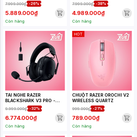
ANALOG OPTICAL SWITCH
8KHZ ANALOG OPTICAL
7.999.000₫
-26%
7.999.000₫
-38%
SWITCH
5.889.000₫
4.989.000₫
Còn hàng
Còn hàng
HOT
TAI NGHE RAZER
CHUỘT RAZER OROCHI V2
BLACKSHARK V3 PRO -
WIRELESS QUARTZ
MÀU ĐEN
9.999.000₫
-32%
999.000₫
-21%
6.774.000₫
789.000₫
Còn hàng
Còn hàng