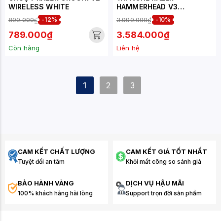
WIRELESS WHITE
HAMMERHEAD V3
HYPERSPEED
899.000₫
-12%
3.999.000₫
-10%
789.000₫
3.584.000₫
Còn hàng
Liên hệ
1
2
3
CAM KẾT CHẤT LƯỢNG
CAM KẾT GIÁ TỐT NHẤT
Tuyệt đối an tâm
Khỏi mất công so sánh giá
BẢO HÀNH VÀNG
DỊCH VỤ HẬU MÃI
100% khách hàng hài lòng
Support trọn đời sản phẩm