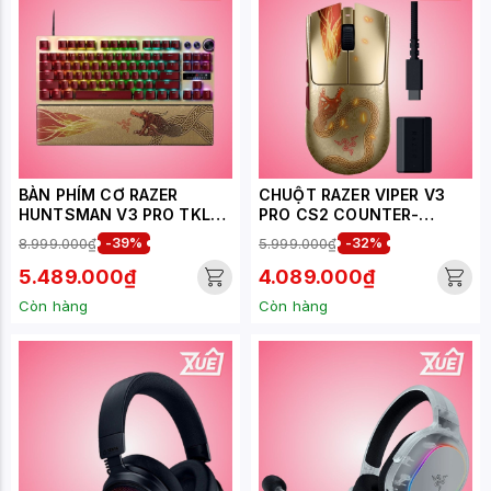
BÀN PHÍM CƠ RAZER
CHUỘT RAZER VIPER V3
HUNTSMAN V3 PRO TKL
PRO CS2 COUNTER-
CS2 COUNTER-STRIKE 2
STRIKE 2 EDITION
8.999.000₫
-39%
5.999.000₫
-32%
EDITION ANALOG OPTICAL
SWITCH
5.489.000₫
4.089.000₫
Còn hàng
Còn hàng