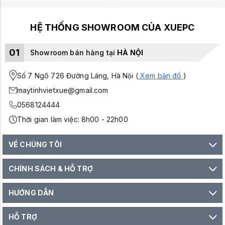
HỆ THỐNG SHOWROOM CỦA XUEPC
01
Showroom bán hàng tại
HÀ NỘI
Số 7 Ngõ 726 Đường Láng, Hà Nội (
Xem bản đồ
)
maytinhvietxue@gmail.com
0568124444
Thời gian làm việc: 8h00 - 22h00
VỀ CHÚNG TÔI
CHÍNH SÁCH & HỖ TRỢ
HƯỚNG DẪN
HỖ TRỢ