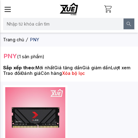
Trang chủ
PNY
PNY
(1 sản phẩm)
Sắp xếp theo:
Mới nhất
Giá tăng dần
Giá giảm dần
Lượt xem
Trao đổi
Đánh giá
Còn hàng
Xóa bộ lọc