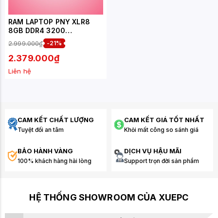
RAM LAPTOP PNY XLR8
8GB DDR4 3200
(MN8GSD43200XR-RB)
2.999.000₫
-21%
2.379.000₫
Liên hệ
CAM KẾT CHẤT LƯỢNG
CAM KẾT GIÁ TỐT NHẤT
Tuyệt đối an tâm
Khỏi mất công so sánh giá
BẢO HÀNH VÀNG
DỊCH VỤ HẬU MÃI
100% khách hàng hài lòng
Support trọn đời sản phẩm
HỆ THỐNG SHOWROOM CỦA XUEPC