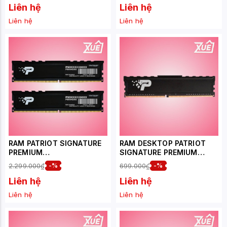
6000MHZ
Liên hệ
Liên hệ
Liên hệ
Liên hệ
RAM PATRIOT SIGNATURE
RAM DESKTOP PATRIOT
PREMIUM
SIGNATURE PREMIUM
(PVV516G520C36K) 16GB
(PSP48G32002H1) 8GB
2.299.000₫
-%
699.000₫
-%
(2X 8GB) DDR5 5200MHZ
(1X8GB) DDR4 3200MHZ
Liên hệ
Liên hệ
Liên hệ
Liên hệ