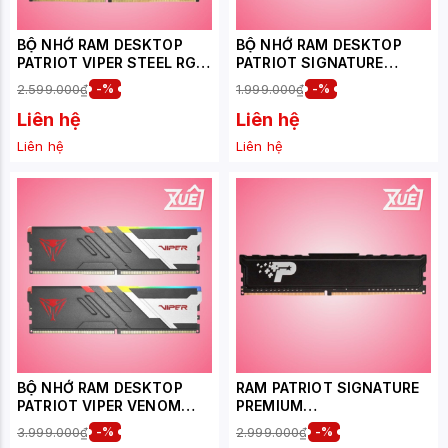
BỘ NHỚ RAM DESKTOP
BỘ NHỚ RAM DESKTOP
PATRIOT VIPER STEEL RGB
PATRIOT SIGNATURE
BLACK
PREMIUM
2.599.000₫
-%
1.999.000₫
-%
(PVSR432G320C8K) 32GB
(PSP516G520081H1) 16GB
(2X 16GB) DDR4 3200MHZ
(1X 16GB) DDR5 5200MHZ
Liên hệ
Liên hệ
Liên hệ
Liên hệ
BỘ NHỚ RAM DESKTOP
RAM PATRIOT SIGNATURE
PATRIOT VIPER VENOM
PREMIUM
RGB (PVVR532G600C36K)
(PSP416G32002H1) 16GB
3.999.000₫
-%
2.999.000₫
-%
32GB (2X 16GB) DDR5
(1X 16GB) DDR4 3200MHZ