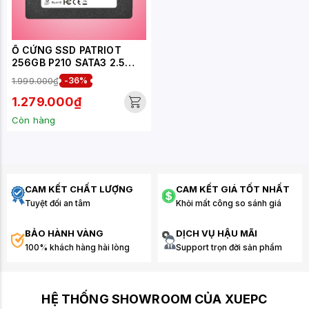
Ổ CỨNG SSD PATRIOT
256GB P210 SATA3 2.5
INCH - P210S256G25
1.999.000₫
-36%
1.279.000₫
Còn hàng
CAM KẾT CHẤT LƯỢNG
CAM KẾT GIÁ TỐT NHẤT
Tuyệt đối an tâm
Khỏi mất công so sánh giá
BẢO HÀNH VÀNG
DỊCH VỤ HẬU MÃI
100% khách hàng hài lòng
Support trọn đời sản phẩm
HỆ THỐNG SHOWROOM CỦA XUEPC