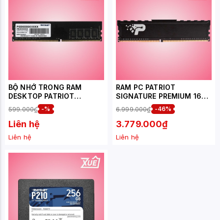
BỘ NHỚ TRONG RAM
RAM PC PATRIOT
DESKTOP PATRIOT
SIGNATURE PREMIUM 16GB
SIGNATURE
DDR4 BUS 3200
599.000₫
-%
6.999.000₫
-46%
(PSD48G320081) 8GB
(PSP416G3200H1)
(1X8GB) DDR4 3200MHZ
Liên hệ
3.779.000₫
Liên hệ
Liên hệ