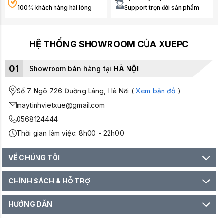
100% khách hàng hài lòng
Support trọn đời sản phẩm
HỆ THỐNG SHOWROOM CỦA XUEPC
01
Showroom bán hàng tại
HÀ NỘI
Số 7 Ngõ 726 Đường Láng, Hà Nội (
Xem bản đồ
)
maytinhvietxue@gmail.com
0568124444
Thời gian làm việc: 8h00 - 22h00
VỀ CHÚNG TÔI
CHÍNH SÁCH & HỖ TRỢ
HƯỚNG DẪN