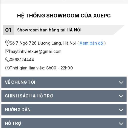
HỆ THỐNG SHOWROOM CỦA XUEPC
01
Showroom bán hàng tại
HÀ NỘI
Số 7 Ngõ 726 Đường Láng, Hà Nội (
Xem bản đồ
)
maytinhvietxue@gmail.com
0568124444
Thời gian làm việc: 8h00 - 22h00
VỀ CHÚNG TÔI
CHÍNH SÁCH & HỖ TRỢ
HƯỚNG DẪN
HỖ TRỢ