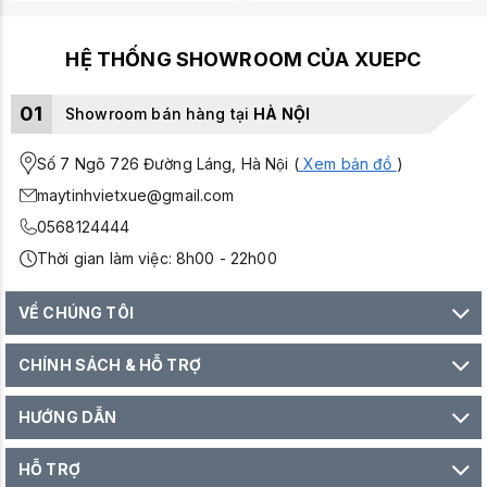
HỆ THỐNG SHOWROOM CỦA XUEPC
01
Showroom bán hàng tại
HÀ NỘI
Số 7 Ngõ 726 Đường Láng, Hà Nội (
Xem bản đồ
)
maytinhvietxue@gmail.com
0568124444
Thời gian làm việc: 8h00 - 22h00
VỀ CHÚNG TÔI
CHÍNH SÁCH & HỖ TRỢ
HƯỚNG DẪN
HỖ TRỢ