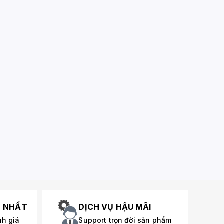
T NHẤT
DỊCH VỤ HẬU MÃI
nh giá
Support trọn đời sản phẩm