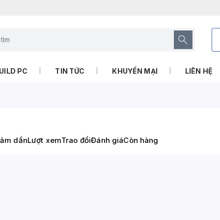
UILD PC
TIN TỨC
KHUYẾN MẠI
LIÊN HỆ
iảm dần
Lượt xem
Trao đổi
Đánh giá
Còn hàng