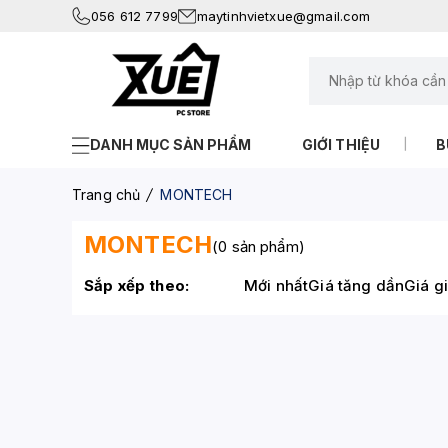
056 612 7799
maytinhvietxue@gmail.com
DANH MỤC SẢN PHẨM
GIỚI THIỆU
B
Trang chủ
MONTECH
MONTECH
(0 sản phẩm)
Sắp xếp theo:
Mới nhất
Giá tăng dần
Giá g